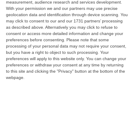
measurement, audience research and services development.
05 Agosto, 22:07
With your permission we and our partners may use precise
geolocation data and identification through device scanning. You
Ciclovia Dei Parchi Della Calabria: Al Via La Messa In Sicurezza
may click to consent to our and our 1731 partners’ processing
Del Tratto Fabrizia – Serra San Bruno
as described above. Alternatively you may click to refuse to
“SERRA SAN BRUNO Partono i lavori di riqualificazione e miglioramento
consent or access more detailed information and change your
della sicurezza lungo la Ciclovia dei Parchi della Calabria, concentra…
preferences before consenting.
Please note that some
05 Agosto, 21:56
processing of your personal data may not require your consent,
but you have a right to object to such processing. Your
Tari, Senese: «Rendere Efficiente Il Sistema Per Ridurre I Costi
preferences will apply to this website only. You can change your
Per I Cittadini E Aumentare I Salari»
preferences or withdraw your consent at any time by returning
to this site and clicking the "Privacy" button at the bottom of the
“CATANZARO A Lamezia Terme la Tari aumenta del 6,2% per le famiglie e
webpage.
del 17% per le imprese; a Crotone del 6,9%; a Catanzaro dell’1,63%. A…
05 Agosto, 21:23
Delmastro, No All’acquisizione Delle Chat. Bagarre Alla Camera
“ROMA L’Aula della Camera, a scrutinio segreto, ha confermato quanto
già votato dalla Giunta delle autorizzazioni, non consentendo alla magi…
05 Agosto, 21:07