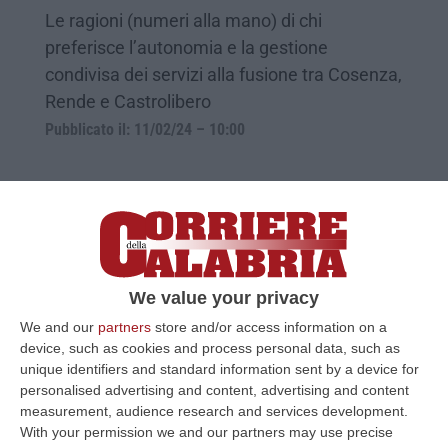
Le ragioni (numeri alla mano) di chi
preferisce l’autonomia e la gestione
condivisa dei servizi alla fusione tra Cosenza,
Rende e Castrolibero
Pubblicato il: 11/02/24 – 10:00
We value your privacy
We and our
partners
store and/or access information on a
device, such as cookies and process personal data, such as
unique identifiers and standard information sent by a device for
personalised advertising and content, advertising and content
measurement, audience research and services development.
Comitato Città Policentrica, nel weekend
With your permission we and our partners may use precise