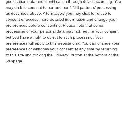
a Cosenza tre banchetti contro la fusione
geolocation data and identification through device scanning. You
may click to consent to our and our 1733 partners’ processing
Venerdì 9 febbraio incontro pubblico con il
as described above. Alternatively you may click to refuse to
sindaco Caruso, sabato e domenica
consent or access more detailed information and change your
banchetti in piazza Kennedy
preferences before consenting.
Please note that some
processing of your personal data may not require your consent,
Pubblicato il: 08/02/24 – 7:04
but you have a right to object to such processing. Your
preferences will apply to this website only. You can change your
preferences or withdraw your consent at any time by returning
to this site and clicking the "Privacy" button at the bottom of the
webpage.
Cosenza, al via la raccolta firme contro la
città unica: sì all’Unione dei Comuni