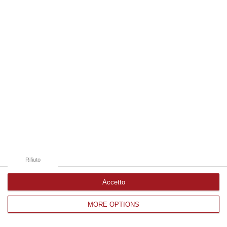
Edizioni provinciali
Catanzaro
Cosenza
Vibo Valentia
Reggio Calabria
Crotone
Rifiuto
Accetto
MORE OPTIONS
Corriere delle Calabria è una testata giornalistica di News&Com S.r.l
©2012-
-2026. Tutti i diritti riservati.