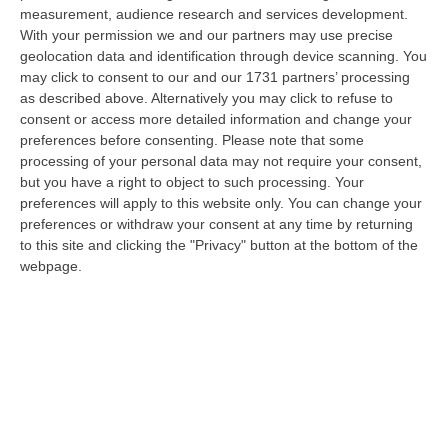
05 Agosto, 23:23
measurement, audience research and services development.
With your permission we and our partners may use precise
Accoltella Coetaneo Alla Gola Durante Un Litigio, Arrestato
geolocation data and identification through device scanning. You
Sessantenne
may click to consent to our and our 1731 partners’ processing
as described above. Alternatively you may click to refuse to
“MAMMOLA Un sessantenne, F.S., originario della piana di Gioia Tauro, è
consent or access more detailed information and change your
stato arrestato dai carabinieri a Cinquefrondi perché accusato del t…
preferences before consenting.
Please note that some
05 Agosto, 22:07
processing of your personal data may not require your consent,
but you have a right to object to such processing. Your
Ciclovia Dei Parchi Della Calabria: Al Via La Messa In Sicurezza
preferences will apply to this website only. You can change your
Del Tratto Fabrizia – Serra San Bruno
preferences or withdraw your consent at any time by returning
“SERRA SAN BRUNO Partono i lavori di riqualificazione e miglioramento
to this site and clicking the "Privacy" button at the bottom of the
della sicurezza lungo la Ciclovia dei Parchi della Calabria, concentra…
webpage.
05 Agosto, 21:56
Tari, Senese: «Rendere Efficiente Il Sistema Per Ridurre I Costi
Per I Cittadini E Aumentare I Salari»
“CATANZARO A Lamezia Terme la Tari aumenta del 6,2% per le famiglie e
del 17% per le imprese; a Crotone del 6,9%; a Catanzaro dell’1,63%. A…
05 Agosto, 21:23