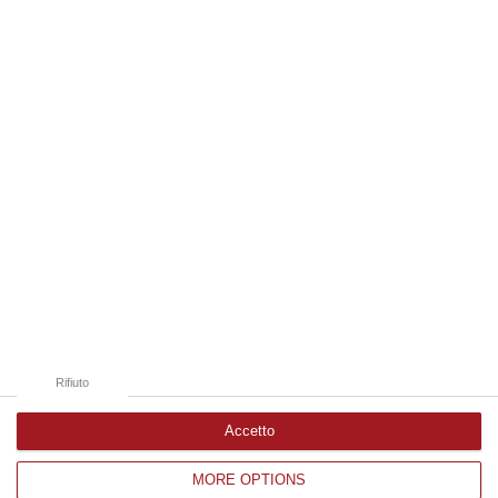
Forestale di Cosenza ad un uomo di Rende per un incendio sviluppatosi…
08 Agosto, 10:46
Edizioni provinciali
Catanzaro
Cosenza
Vibo Valentia
Reggio Calabria
Crotone
Rifiuto
Accetto
MORE OPTIONS