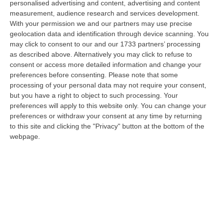
personalised advertising and content, advertising and content
Ministro dell’Università e della Ricerca, Anna Maria Bernini, ha firmato
measurement, audience research and services development.
i…
With your permission we and our partners may use precise
08 Agosto, 10:58
geolocation data and identification through device scanning. You
may click to consent to our and our 1733 partners’ processing
Occhiuto: «Marcinelle Tra Le Pagine Più Dolorose Della Storia
as described above. Alternatively you may click to refuse to
Italiana»
consent or access more detailed information and change your
“«L’8 agosto 1956 rimane una delle pagine più dolorose della storia
preferences before consenting.
Please note that some
dell’emigrazione italiana. A Marcinelle, in Belgio, 262 minatori persero…
processing of your personal data may not require your consent,
08 Agosto, 10:53
but you have a right to object to such processing. Your
preferences will apply to this website only. You can change your
«La Calabria Del Vino Non Ha Bisogno Di Assomigliare Ai Grandi
preferences or withdraw your consent at any time by returning
to this site and clicking the "Privacy" button at the bottom of the
Territori, Ma Solo Di Avere Piena Consapevolezza»
webpage.
“COSENZA Custodi della biodiversità, artigiani del gusto e ambasciatori
di un territorio in forte evoluzione. I vignaioli indipendenti rappr…
08 Agosto, 10:47
Incendio Doloso A Rende, Presunto Piromane Ripreso Dalle
Telecamere – VIDEO
“COSENZA Incendio doloso è il reato contestato dal Nucleo Carabinieri