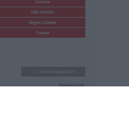
Cosenza
Vibo Valentia
Reggio Calabria
Crotone
Vuoi fare pubblicità?
News&Com SRL
Telefono:
0968-53665
Email:
newsandcom@gmail.com