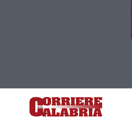
ica di News&Com S.r.l ©2012-
-2026. Tutti i diritti riservati.
ia, Lamezia Terme (CZ)
irettore responsabile Paola Militano |
Privacy