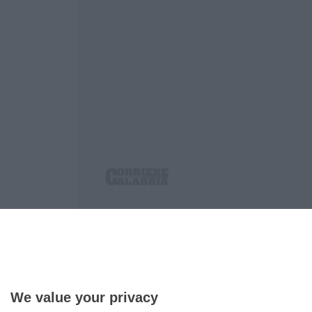
Corriere delle Calabria è una testata giornalist
P.IVA. 03199620794, Via del mare 6/G, S.Eufem
Iscrizione tribunale di Lamezia Terme 5/2011 - D
Effettua una ricerca sul Corriere delle Calabria
We value your privacy