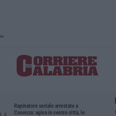
cia
Rapinatore seriale arrestato a
Cosenza: agiva in centro città, le