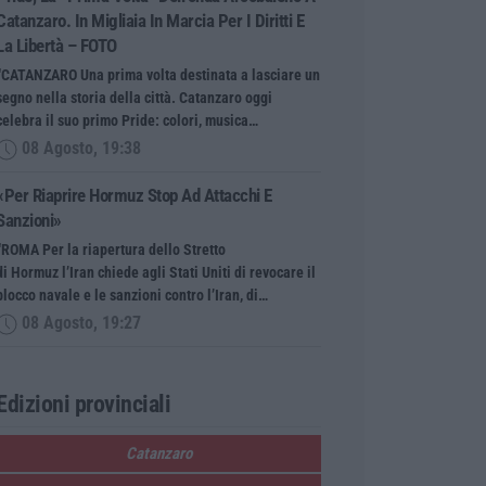
Catanzaro. In Migliaia In Marcia Per I Diritti E
La Libertà – FOTO
“CATANZARO Una prima volta destinata a lasciare un
segno nella storia della città. Catanzaro oggi
celebra il suo primo Pride: colori, musica…
08 Agosto, 19:38
«Per Riaprire Hormuz Stop Ad Attacchi E
Sanzioni»
“ROMA Per la riapertura dello Stretto
di Hormuz l’Iran chiede agli Stati Uniti di revocare il
blocco navale e le sanzioni contro l’Iran, di…
08 Agosto, 19:27
Edizioni provinciali
Catanzaro