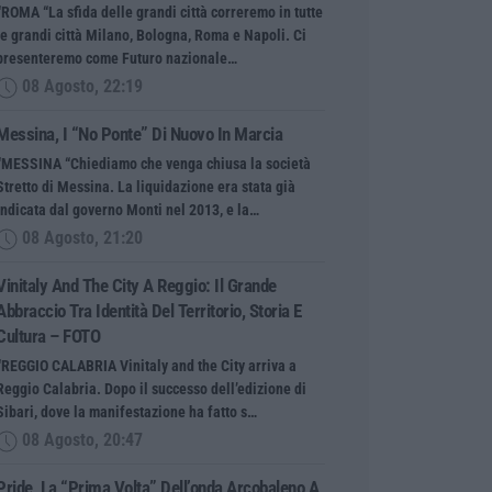
“ROMA “La sfida delle grandi città correremo in tutte
le grandi città Milano, Bologna, Roma e Napoli. Ci
presenteremo come Futuro nazionale…
08 Agosto, 22:19
Messina, I “No Ponte” Di Nuovo In Marcia
“MESSINA “Chiediamo che venga chiusa la società
Stretto di Messina. La liquidazione era stata già
indicata dal governo Monti nel 2013, e la…
08 Agosto, 21:20
Vinitaly And The City A Reggio: Il Grande
Abbraccio Tra Identità Del Territorio, Storia E
Cultura – FOTO
“REGGIO CALABRIA Vinitaly and the City arriva a
Reggio Calabria. Dopo il successo dell’edizione di
Sibari, dove la manifestazione ha fatto s…
08 Agosto, 20:47
Pride, La “prima Volta” Dell’onda Arcobaleno A