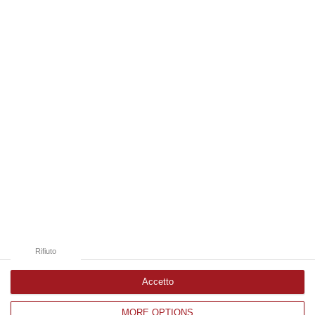
laurea magistrale in Medicina e Chirurgia, Odontoiatria e Protesi den…
06 Agosto, 20:49
Edizioni provinciali
Catanzaro
Cosenza
Vibo Valentia
Reggio Calabria
Crotone
Rifiuto
Accetto
MORE OPTIONS