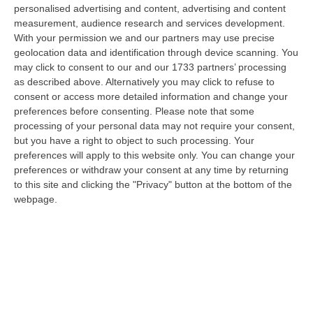
Operativo Aeronavale di Vibo Valentia finalizzate alla tutela del
personalised advertising and content, advertising and content
demanio…
measurement, audience research and services development.
With your permission we and our partners may use precise
07 Agosto, 6:18
geolocation data and identification through device scanning. You
may click to consent to our and our 1733 partners’ processing
Calabria, Nasce Il “Circuito Dell’ospitalità E Dell’offerta Ricettiva”:
as described above. Alternatively you may click to refuse to
Una Rete Del Turismo Di Qualità
consent or access more detailed information and change your
“CATANZARO La Regione Calabria punta a consolidare il suo nuovo
preferences before consenting.
Please note that some
posizionamento turistico con uno strumento che premia la qualità
processing of your personal data may not require your consent,
dell’accogl…
but you have a right to object to such processing. Your
07 Agosto, 6:10
preferences will apply to this website only. You can change your
preferences or withdraw your consent at any time by returning
Sistema Bibliotecario Vibonese, La Dura Replica Di Soriano E
to this site and clicking the "Privacy" button at the bottom of the
Romeo: «Il Fallimento È Di Chi Ha Staccato La Spina»
webpage.
“VIBO VALENTIA «In queste ore si stanno susseguendo dichiarazioni e
prese di posizione sul futuro del Sistema Bibliotecario Vibonese.
Compre…
06 Agosto, 22:18
Laurea In Medicina, Arriva Il Decreto: Aumentano I Posti
“ROMA Aumentano i posti disponibili per l’immatricolazione ai corsi di