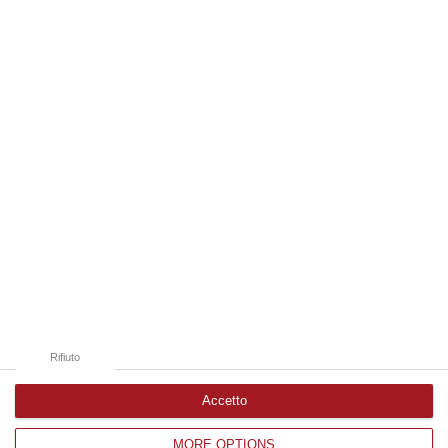
Compre…
06 Agosto, 22:18
Edizioni provinciali
Catanzaro
Cosenza
Vibo Valentia
Reggio Calabria
Crotone
Rifiuto
Accetto
MORE OPTIONS