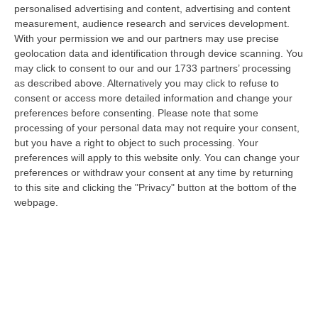
07 Agosto, 6:32
personalised advertising and content, advertising and content
measurement, audience research and services development.
Stabilimenti Balneari Al Setaccio Della Gdf Nel Crotonese:
With your permission we and our partners may use precise
geolocation data and identification through device scanning. You
Accertati Ampliamenti Abusivi E Carenze Igieniche
may click to consent to our and our 1733 partners’ processing
“CROTONE Nell’ambito di una serie di attività disposte dal Reparto
as described above. Alternatively you may click to refuse to
Operativo Aeronavale di Vibo Valentia finalizzate alla tutela del
consent or access more detailed information and change your
demanio…
preferences before consenting.
Please note that some
07 Agosto, 6:18
processing of your personal data may not require your consent,
but you have a right to object to such processing. Your
Calabria, Nasce Il “Circuito Dell’ospitalità E Dell’offerta Ricettiva”:
preferences will apply to this website only. You can change your
Una Rete Del Turismo Di Qualità
preferences or withdraw your consent at any time by returning
to this site and clicking the "Privacy" button at the bottom of the
“CATANZARO La Regione Calabria punta a consolidare il suo nuovo
webpage.
posizionamento turistico con uno strumento che premia la qualità
dell’accogl…
07 Agosto, 6:10
Sistema Bibliotecario Vibonese, La Dura Replica Di Soriano E
Romeo: «Il Fallimento È Di Chi Ha Staccato La Spina»
“VIBO VALENTIA «In queste ore si stanno susseguendo dichiarazioni e
prese di posizione sul futuro del Sistema Bibliotecario Vibonese.