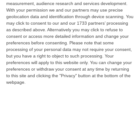
10 Agosto, 7:16
measurement, audience research and services development.
With your permission we and our partners may use precise
Quando Il Bosco Resta Solo
geolocation data and identification through device scanning. You
“La Calabria brucia d’estate, ma il fuoco comincia quando le montagne si
may click to consent to our and our 1733 partners’ processing
spopolano, quando le campagne vengono abbandonate, quando nei
as described above. Alternatively you may click to refuse to
bosch…
consent or access more detailed information and change your
preferences before consenting.
Please note that some
10 Agosto, 7:00
processing of your personal data may not require your consent,
but you have a right to object to such processing. Your
Statale 106 Senza Pace: Traffico In Tilt Nel Tratto Cosentino Per
preferences will apply to this website only. You can change your
Un Tir In Fiamme In Galleria
preferences or withdraw your consent at any time by returning
“COSENZA Non bastavano gli incidenti, ecco i mezzi in fiamme: oggi un
to this site and clicking the "Privacy" button at the bottom of the
Tir ha preso fuoco sulla statale 106 nella nuova galleria del terzo me…
webpage.
09 Agosto, 21:50
Vinitaly And The City, Calderone: «La Calabria Dimostra Vivacità
Imprenditoriale E Crescita Occupazionale»
“REGGIO CALABRIA Arriva puntuale all’area talk del Vinitaly and the city
a Reggio Calabria la ministra del lavoro Marina Elvira Calderone. «…
09 Agosto, 20:31