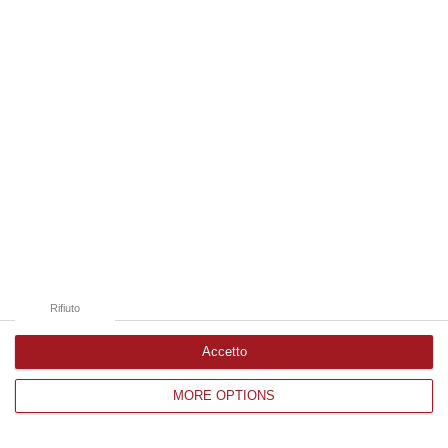
Edizioni provinciali
Catanzaro
Cosenza
Vibo Valentia
Reggio Calabria
Crotone
Rifiuto
Accetto
MORE OPTIONS
Corriere delle Calabria è una testata giornalistica di News&Com S.r.l
©2012-
-2026. Tutti i diritti riservati.