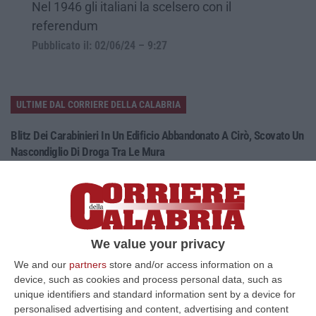
Nel 1946 gli italiani la scelsero con il
referendum
Pubblicato il: 02/06/24 – 9:27
ULTIME DAL CORRIERE DELLA CALABRIA
Blitz Dei Carabinieri In Un Edificio Abbandonato A Cirò, Scovato Un
Nascondiglio Di Droga Tra Le Mura
“CROTONE Nell’ambito delle costanti attività di prevenzione e contrasto
ai reati in materia di sostanze stupefacenti, i Carabinieri della St…
10 Agosto, 7:48
Aggredito Brutalmente In Un Noto Locale Di Sangineto, Grave Un
We value your privacy
Addetto Alla Sicurezza
We and our
partners
store and/or access information on a
“SANGINETO E’ ricoverato in gravissime condizioni l’addetto alla
device, such as cookies and process personal data, such as
sicurezza vittima di un violento pestaggio avvenuto sulla costa tirrenica
unique identifiers and standard information sent by a device for
c…
personalised advertising and content, advertising and content