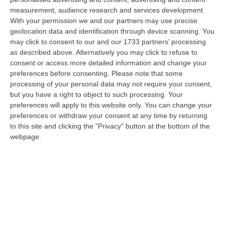
“giudice solo”, come era stato ribattezzato, Antonino Scopelliti…
measurement, audience research and services development.
09 Agosto, 10:31
With your permission we and our partners may use precise
geolocation data and identification through device scanning. You
Vinitaly A Reggio, Caligiuri: «Una Calabria Straordinaria Che
may click to consent to our and our 1733 partners’ processing
Merita Di Essere Rappresentata Nel Modo Giusto»
as described above. Alternatively you may click to refuse to
consent or access more detailed information and change your
“REGGIO CALABRIA Due giorni di vino, storia ed esposizioni delle
preferences before consenting.
Please note that some
eccellenze calabresi. Tutto in «un territorio che è meraviglioso, sul
processing of your personal data may not require your consent,
lungo…
but you have a right to object to such processing. Your
09 Agosto, 10:12
preferences will apply to this website only. You can change your
preferences or withdraw your consent at any time by returning
Rissa Tra Tifosi Durante Real Polistena-Sinopolese, Emessi Due
to this site and clicking the "Privacy" button at the bottom of the
Daspo
webpage.
“La polizia ha notificato due provvedimenti di daspo, emessi dalla
Questura di Reggio Calabria a fine luglio, nei confronti di tifosi ritenu…
09 Agosto, 9:36
Truffa Tramite False Piattaforme Di Criptovalute, Due Indagati
“Le criptovalute continuano a rappresentare uno degli strumenti più
frequentemente utilizzati dai truffatori per attirare potenziali vittime…