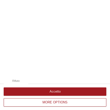
09 Agosto, 9:32
Edizioni provinciali
Catanzaro
Cosenza
Vibo Valentia
Reggio Calabria
Crotone
Rifiuto
Accetto
MORE OPTIONS
Corriere delle Calabria è una testata giornalistica di News&Com S.r.l