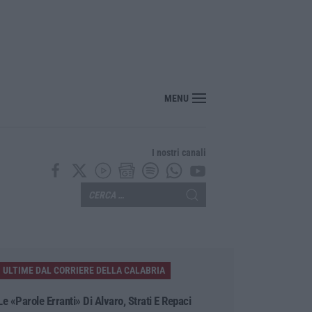
si 20 mila euro nascosti in casa, un arresto a Belvedere Marittimo
MENU
I nostri canali
ULTIME DAL CORRIERE DELLA CALABRIA
Le «parole Erranti» Di Alvaro, Strati E Repaci