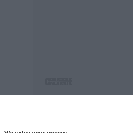
Corriere delle Calabria è una testata giornalist
P.IVA. 03199620794, Via del mare 6/G, S.Eufem
Iscrizione tribunale di Lamezia Terme 5/2011 - D
Effettua una ricerca sul Corriere delle Calabria