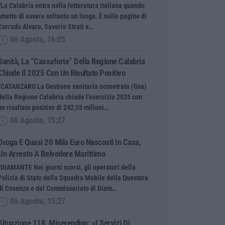
“La Calabria entra nella letteratura italiana quando
smette di essere soltanto un luogo. È nelle pagine di
Corrado Alvaro, Saverio Strati e…
06 Agosto, 16:05
Sanità, La “cassaforte” Della Regione Calabria
Chiude Il 2025 Con Un Risultato Positivo
“CATANZARO La Gestione sanitaria accentrata (Gsa)
della Regione Calabria chiude l’esercizio 2025 con
un risultato positivo di 242,55 milioni…
06 Agosto, 15:27
Droga E Quasi 20 Mila Euro Nascosti In Casa,
Un Arresto A Belvedere Marittimo
“DIAMANTE Nei giorni scorsi, gli operatori della
Polizia di Stato della Squadra Mobile della Questura
di Cosenza e del Commissariato di Diam…
06 Agosto, 15:27
Situazione 118, Miserendino: «I Servizi Di