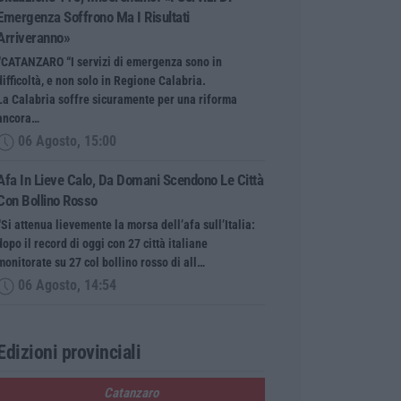
Emergenza Soffrono Ma I Risultati
Arriveranno»
“CATANZARO “I servizi di emergenza sono in
difficoltà, e non solo in Regione Calabria.
La Calabria soffre sicuramente per una riforma
ancora…
06 Agosto, 15:00
Afa In Lieve Calo, Da Domani Scendono Le Città
Con Bollino Rosso
“Si attenua lievemente la morsa dell’afa sull’Italia:
dopo il record di oggi con 27 città italiane
monitorate su 27 col bollino rosso di all…
06 Agosto, 14:54
Edizioni provinciali
Catanzaro