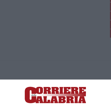
ica di News&Com S.r.l ©2012-
-2026. Tutti i diritti riservati.
ia, Lamezia Terme (CZ)
irettore responsabile Paola Militano |
Privacy