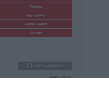
Cosenza
Vibo Valentia
Reggio Calabria
Crotone
Vuoi fare pubblicità?
News&Com SRL
Telefono:
0968-53665
Email:
newsandcom@gmail.com