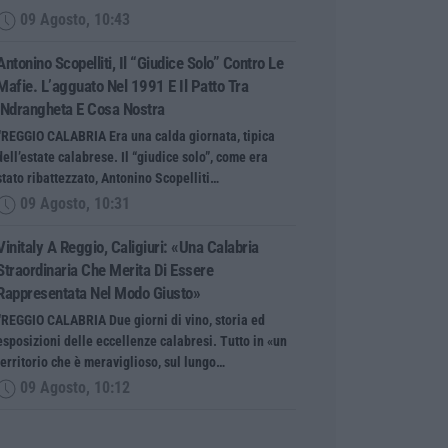
09 Agosto, 10:43
Antonino Scopelliti, Il “giudice Solo” Contro Le
Mafie. L’agguato Nel 1991 E Il Patto Tra
‘ndrangheta E Cosa Nostra
“REGGIO CALABRIA Era una calda giornata, tipica
dell’estate calabrese. Il “giudice solo”, come era
stato ribattezzato, Antonino Scopelliti…
09 Agosto, 10:31
Vinitaly A Reggio, Caligiuri: «Una Calabria
Straordinaria Che Merita Di Essere
Rappresentata Nel Modo Giusto»
“REGGIO CALABRIA Due giorni di vino, storia ed
esposizioni delle eccellenze calabresi. Tutto in «un
territorio che è meraviglioso, sul lungo…
09 Agosto, 10:12