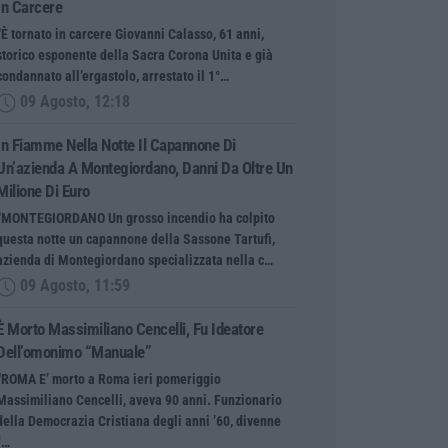
In Carcere
“È tornato in carcere Giovanni Calasso, 61 anni,
storico esponente della Sacra Corona Unita e già
condannato all’ergastolo, arrestato il 1°…
09 Agosto, 12:18
In Fiamme Nella Notte Il Capannone Di
Un’azienda A Montegiordano, Danni Da Oltre Un
Milione Di Euro
“MONTEGIORDANO Un grosso incendio ha colpito
questa notte un capannone della Sassone Tartufi,
azienda di Montegiordano specializzata nella c…
09 Agosto, 11:59
È Morto Massimiliano Cencelli, Fu Ideatore
Dell’omonimo “manuale”
“ROMA E’ morto a Roma ieri pomeriggio
Massimiliano Cencelli, aveva 90 anni. Funzionario
della Democrazia Cristiana degli anni ’60, divenne
f…