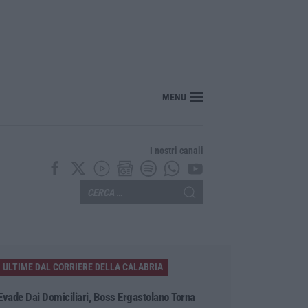
ssimiliano Cencelli, fu ideatore dell’omonimo “manuale”
MENU
I nostri canali
ULTIME DAL CORRIERE DELLA CALABRIA
Evade Dai Domiciliari, Boss Ergastolano Torna