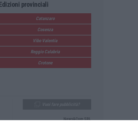
Edizioni provinciali
Catanzaro
Cosenza
Vibo Valentia
Reggio Calabria
Crotone
Vuoi fare pubblicità?
News&Com SRL
Telefono:
0968-53665