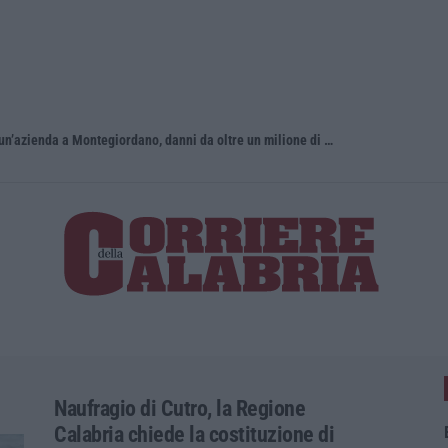
In fiamme nella notte il capannone di un’azienda a Montegiordano, danni da oltre un milione di euro
È morto Ma
Naufragio di Cutro, la Regione
Calabria chiede la costituzione di