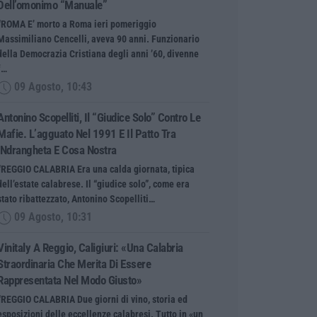
Dell’omonimo “manuale”
“ROMA E’ morto a Roma ieri pomeriggio
Massimiliano Cencelli, aveva 90 anni. Funzionario
della Democrazia Cristiana degli anni ’60, divenne
f…
09 Agosto, 10:43
Antonino Scopelliti, Il “giudice Solo” Contro Le
Mafie. L’agguato Nel 1991 E Il Patto Tra
‘ndrangheta E Cosa Nostra
“REGGIO CALABRIA Era una calda giornata, tipica
dell’estate calabrese. Il “giudice solo”, come era
stato ribattezzato, Antonino Scopelliti…
09 Agosto, 10:31
Vinitaly A Reggio, Caligiuri: «Una Calabria
Straordinaria Che Merita Di Essere
Rappresentata Nel Modo Giusto»
“REGGIO CALABRIA Due giorni di vino, storia ed
esposizioni delle eccellenze calabresi. Tutto in «un