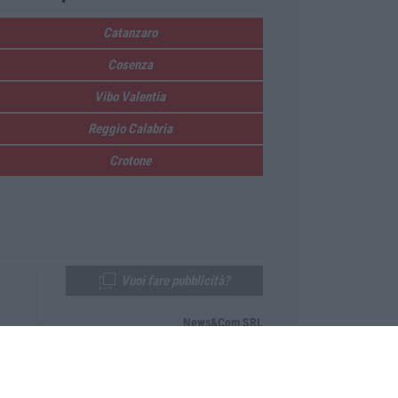
Catanzaro
Cosenza
Vibo Valentia
Reggio Calabria
Crotone
Vuoi fare pubblicità?
News&Com SRL
Telefono:
0968-53665
Email:
newsandcom@gmail.com