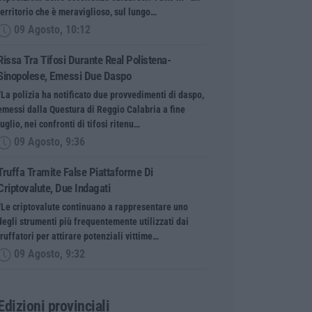
territorio che è meraviglioso, sul lungo…
09 Agosto, 10:12
Rissa Tra Tifosi Durante Real Polistena-
Sinopolese, Emessi Due Daspo
“La polizia ha notificato due provvedimenti di daspo,
emessi dalla Questura di Reggio Calabria a fine
luglio, nei confronti di tifosi ritenu…
09 Agosto, 9:36
Truffa Tramite False Piattaforme Di
Criptovalute, Due Indagati
“Le criptovalute continuano a rappresentare uno
degli strumenti più frequentemente utilizzati dai
truffatori per attirare potenziali vittime…
09 Agosto, 9:32
Edizioni provinciali