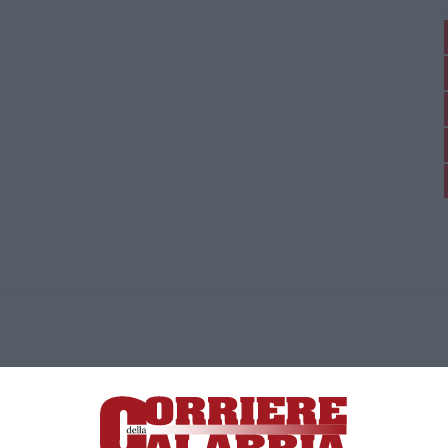
ica di News&Com S.r.l ©2012-
-2026. Tutti i diritti riservati.
ia, Lamezia Terme (CZ)
irettore responsabile Paola Militano |
Privacy