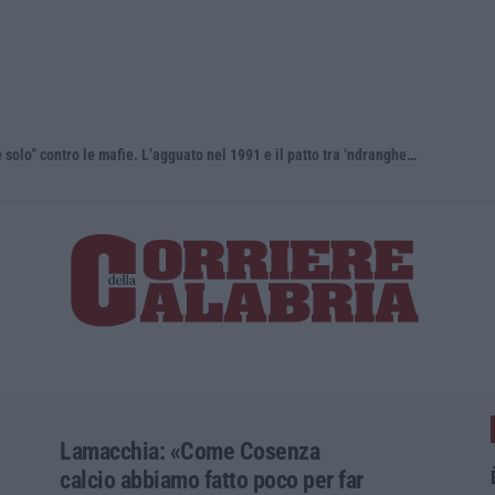
Antonino Scopelliti, il “giudice solo” contro le mafie. L’agguato nel 1991 e il patto tra ‘ndrangheta e Cosa nostra
Lamacchia: «Come Cosenza
calcio abbiamo fatto poco per far