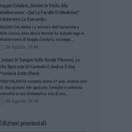
Reggio Calabria, Bernini In Visita Alla
Mediterranea: «Qui La Facoltà Di Medicina?
Valuteremo La Domanda»
“REGGIO CALABRIA La ministra dell’Università e
della ricerca Anna Maria Bernini ha visitato oggi la
Mediterranea di Reggio Calabria, accompa…
06 Agosto, 19:49
L’estate Di Sangue Sulle Strade Vibonesi, Le
Vite Spezzate Di Carmelo E Andrea E Una
Provincia Sotto Shock
“VIBO VALENTIA Carmelo aveva 27 anni, Andrea solo
23. Due giovani vite spezzate, famiglie e comunità
sconvolte in una drammatica scia di san…
06 Agosto, 19:10
Edizioni provinciali