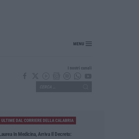
er il rischio sismico al welfare, i provvedimenti approvati dalla Giunta regional
MENU
I nostri canali
ULTIME DAL CORRIERE DELLA CALABRIA
Laurea In Medicina, Arriva Il Decreto: