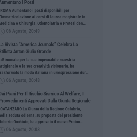
Aumentano I Posti
“ROMA Aumentano i posti disponibili per
l’immatricolazione ai corsi di laurea magistrale in
Medicina e Chirurgia, Odontoiatria e Protesi den…
06 Agosto, 20:49
La Rivista “America Journals” Celebra Lo
Stilista Anton Giulio Grande
“«Rinomato per la sua impeccabile maestria
artigianale e la sua creatività visionaria, ha
trasformato la moda italiana in un’espressione dur…
06 Agosto, 20:48
Dai Piani Per Il Rischio Sismico Al Welfare, I
Provvedimenti Approvati Dalla Giunta Regionale
“CATANZARO La Giunta della Regione Calabria,
nella seduta odierna, su proposta del presidente
Roberto Occhiuto, ha approvato il nuovo Protoc…
06 Agosto, 20:03