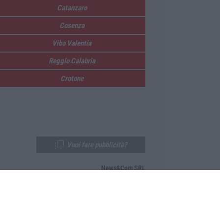
Catanzaro
Cosenza
Vibo Valentia
Reggio Calabria
Crotone
Vuoi fare pubblicità?
News&Com SRL
Telefono:
0968-53665
Email:
newsandcom@gmail.com