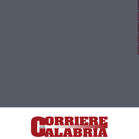
ica di News&Com S.r.l ©2012-
-2026. Tutti i diritti riservati.
ia, Lamezia Terme (CZ)
irettore responsabile Paola Militano |
Privacy