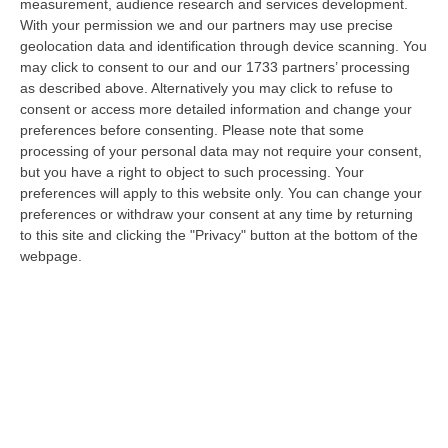
Tragedia A Calanna, 40enne Elettricista Muore Folgorato
measurement, audience research and services development.
With your permission we and our partners may use precise
“CALANNA Fabio Calabrò, 40enne elettricista è rimasto folgorato sul
geolocation data and identification through device scanning. You
lavoro mentre montava delle luminarie nel comune di Calanna.
may click to consent to our and our 1733 partners’ processing
Originario…
as described above. Alternatively you may click to refuse to
07 Agosto, 20:17
consent or access more detailed information and change your
preferences before consenting.
Please note that some
San Ferdinando, Giallo Sul Ritrovamento Del Corpo Senza Vita Di
processing of your personal data may not require your consent,
Un Neonato
but you have a right to object to such processing. Your
“SAN FERDINANDO La notizia ha gettato nello sconforto la comunità di
preferences will apply to this website only. You can change your
San Ferdinando, in provincia di Reggio Calabria. Il ritrovamento del co…
preferences or withdraw your consent at any time by returning
to this site and clicking the "Privacy" button at the bottom of the
07 Agosto, 19:59
webpage.
Distrofia, La Calabria Pagherà Le Prestazioni Oltre Limiti Di Spesa
Per I Pazienti Curati In Emilia Romagna
“CATANZARO La Regione Calabria riconoscerà il pagamento delle
prestazioni di ricovero anche in caso di superamento del tetto per un
gruppo d…
07 Agosto, 19:34