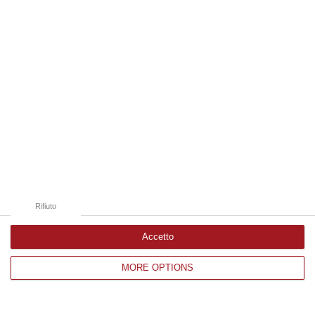
Edizioni provinciali
Catanzaro
Cosenza
Vibo Valentia
Reggio Calabria
Crotone
Rifiuto
Accetto
Corriere delle Calabria è una testata giornalistica di News&Com S.r.l
MORE OPTIONS
©2012-
-2026. Tutti i diritti riservati.
P.IVA. 03199620794, Via del mare 6/G, S.Eufemia, Lamezia Terme