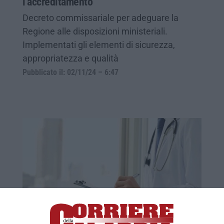
l’accreditamento
Decreto commissariale per adeguare la
Regione alle disposizioni ministeriali.
Implementati gli elementi di sicurezza,
appropriatezza e qualità
Pubblicato il: 02/11/24 – 6:47
I 150 papabili manager della sanità