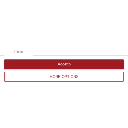
07 Agosto, 13:23
Edizioni provinciali
Catanzaro
Cosenza
Rifiuto
Vibo Valentia
Accetto
Reggio Calabria
MORE OPTIONS
Crotone