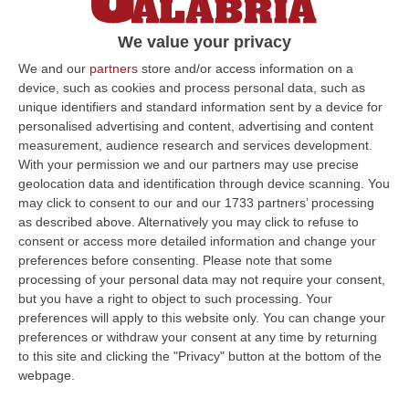
COSENZA Alcuni sono vecchie conoscenze.
We value your privacy
Passano e (a volte) ritornano nelle stanze dei
bottoni delle Aziende sanitarie calabresi. Non
We and our
partners
store and/or access information on a
device, such as cookies and process personal data, such as
tutti hanno las…
unique identifiers and standard information sent by a device for
Pubblicato il: 22/08/15 – 16:31
personalised advertising and content, advertising and content
measurement, audience research and services development.
With your permission we and our partners may use precise
geolocation data and identification through device scanning. You
ULTIME DAL CORRIERE DELLA CALABRIA
may click to consent to our and our 1733 partners’ processing
as described above. Alternatively you may click to refuse to
Trappole Vietate Per Catturare Fauna Selvatica, Ritirati A Un
consent or access more detailed information and change your
“cacciatore” Di Fabrizia Cinque Fucili E 233 Munizioni
preferences before consenting.
Please note that some
processing of your personal data may not require your consent,
“FABRIZIA Nell’attività di contrasto al bracconaggio, i Carabinieri della
but you have a right to object to such processing. Your
Stazione di Fabrizia, con il supporto dello Squadrone Eliportato “…
preferences will apply to this website only. You can change your
07 Agosto, 15:04
preferences or withdraw your consent at any time by returning
to this site and clicking the "Privacy" button at the bottom of the
«No Alla Cancellazione Della Legge Sulla Fusione Dei Comuni,
webpage.
Prima Si Ascoltino I Sindaci»
“REGGIO CALABRIA «Non si può sostenere che in Calabria ci siano troppi