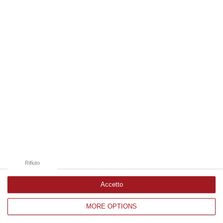
06 Agosto, 12:13
Edizioni provinciali
Catanzaro
Cosenza
Vibo Valentia
Reggio Calabria
Crotone
Rifiuto
Accetto
MORE OPTIONS
Corriere delle Calabria è una testata giornalistica di News&Com S.r.l