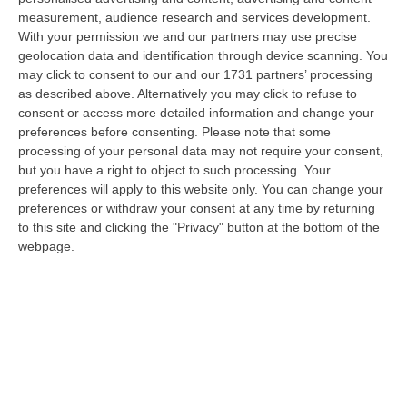
Calabria è un caso di crescita esponenziale della presenza e dei f…
measurement, audience research and services development.
06 Agosto, 13:09
With your permission we and our partners may use precise
geolocation data and identification through device scanning. You
Turismo In Calabria, La Crescita Dei Tre Aeroporti Traina Il
may click to consent to our and our 1731 partners’ processing
Settore. E Aumentano Gli Stranieri
as described above. Alternatively you may click to refuse to
“FALERNA Studiare, calcolare e valutare l’impatto economico delle
consent or access more detailed information and change your
iniziative e degli investimenti in Destination Marketing sull’attrattività…
preferences before consenting.
Please note that some
processing of your personal data may not require your consent,
06 Agosto, 13:01
but you have a right to object to such processing. Your
preferences will apply to this website only. You can change your
Sì Della Camera Al Coltivaitalia, Confagricoltura: «Subito Il Voto
preferences or withdraw your consent at any time by returning
Definitivo In Senato»
to this site and clicking the "Privacy" button at the bottom of the
“Confagricoltura commenta positivamente l’approvazione alla Camera
webpage.
del disegno di legge Coltivaitalia. «Grazie all’impegno del ministro, Fra…
06 Agosto, 12:49
Cosenza, Incassa Oltre 245mila Euro Dalla Pensione Del Padre
Deceduto
“CASTROVILLARI Ha continuato a percepire per sette anni la pensione di
anzianità del padre deceduto nel 2019, usufruendone mensilmente e sot…