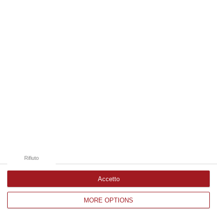
Edizioni provinciali
Catanzaro
Cosenza
Vibo Valentia
Reggio Calabria
Crotone
Rifiuto
Accetto
MORE OPTIONS
Corriere delle Calabria è una testata giornalistica di News&Com S.r.l