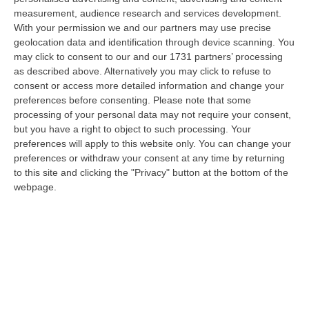
06 Agosto, 20:49
measurement, audience research and services development.
With your permission we and our partners may use precise
La Rivista “America Journals” Celebra Lo Stilista Anton Giulio
geolocation data and identification through device scanning. You
Grande
may click to consent to our and our 1731 partners’ processing
“«Rinomato per la sua impeccabile maestria artigianale e la sua
as described above. Alternatively you may click to refuse to
creatività visionaria, ha trasformato la moda italiana in un’espressione
consent or access more detailed information and change your
dur…
preferences before consenting.
Please note that some
processing of your personal data may not require your consent,
06 Agosto, 20:48
but you have a right to object to such processing. Your
preferences will apply to this website only. You can change your
Dai Piani Per Il Rischio Sismico Al Welfare, I Provvedimenti
preferences or withdraw your consent at any time by returning
Approvati Dalla Giunta Regionale
to this site and clicking the "Privacy" button at the bottom of the
“CATANZARO La Giunta della Regione Calabria, nella seduta odierna, su
webpage.
proposta del presidente Roberto Occhiuto, ha approvato il nuovo Protoc…
06 Agosto, 20:03
Reggio Calabria, Bernini In Visita Alla Mediterranea: «Qui La
Facoltà Di Medicina? Valuteremo La Domanda»
“REGGIO CALABRIA La ministra dell’Università e della ricerca Anna Maria
Bernini ha visitato oggi la Mediterranea di Reggio Calabria, accompa…
06 Agosto, 19:49