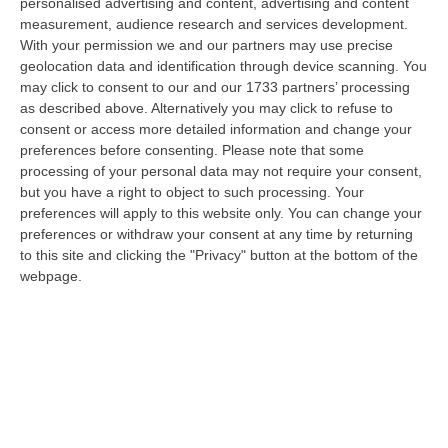
rispetto…
personalised advertising and content, advertising and content
measurement, audience research and services development.
07 Agosto, 10:25
With your permission we and our partners may use precise
geolocation data and identification through device scanning. You
Fugge All’alt E Si Getta In Mare, Arrestato Dopo Un Inseguimento
may click to consent to our and our 1733 partners’ processing
Dai Carabinieri Saliti Su Una Barca Privata
as described above. Alternatively you may click to refuse to
“COSENZA Ha tentato di sfuggire a un controllo dei carabinieri forzando
consent or access more detailed information and change your
un posto di blocco, per poi abbandonare l’auto e gettarsi in mare. U…
preferences before consenting.
Please note that some
07 Agosto, 10:17
processing of your personal data may not require your consent,
but you have a right to object to such processing. Your
Il 15 Agosto Sciopero Del Commercio E Della Distribuzione
preferences will apply to this website only. You can change your
Organizzata In Calabria
preferences or withdraw your consent at any time by returning
to this site and clicking the "Privacy" button at the bottom of the
“CATANZARO Filcams Cgil, Fisascat Cisl e Uiltucs
webpage.
Uil Calabria proclamano lo sciopero per l’intero turno di lavoro del 15
agosto 2026. La dec…
07 Agosto, 10:06
Estate, Secondo Weekend Da Bollino “nero” – VIDEO
“ROMA Entra nel vivo l’esodo estivo con la settimana che porta al
Ferragosto, segnata dalla chiusura della gran parte delle attività
economi…