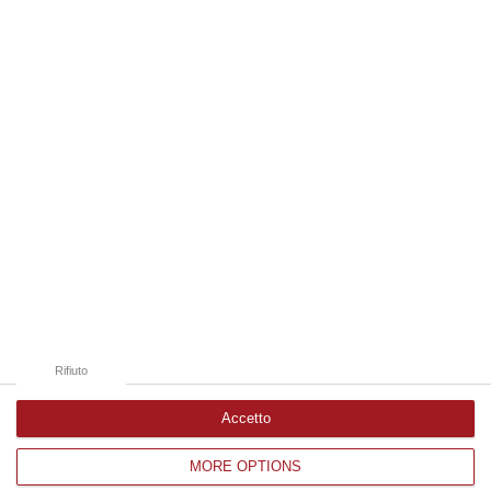
07 Agosto, 9:55
Edizioni provinciali
Catanzaro
Cosenza
Vibo Valentia
Reggio Calabria
Crotone
Rifiuto
Accetto
MORE OPTIONS