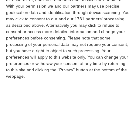
With your permission we and our partners may use precise
Ciclovia Dei Parchi Della Calabria: Al Via La Messa In Sicurezza
geolocation data and identification through device scanning. You
Del Tratto Fabrizia – Serra San Bruno
may click to consent to our and our 1731 partners’ processing
“SERRA SAN BRUNO Partono i lavori di riqualificazione e miglioramento
as described above. Alternatively you may click to refuse to
della sicurezza lungo la Ciclovia dei Parchi della Calabria, concentra…
consent or access more detailed information and change your
05 Agosto, 21:56
preferences before consenting.
Please note that some
processing of your personal data may not require your consent,
Tari, Senese: «Rendere Efficiente Il Sistema Per Ridurre I Costi
but you have a right to object to such processing. Your
preferences will apply to this website only. You can change your
Per I Cittadini E Aumentare I Salari»
preferences or withdraw your consent at any time by returning
“CATANZARO A Lamezia Terme la Tari aumenta del 6,2% per le famiglie e
to this site and clicking the "Privacy" button at the bottom of the
del 17% per le imprese; a Crotone del 6,9%; a Catanzaro dell’1,63%. A…
webpage.
05 Agosto, 21:23
Delmastro, No All’acquisizione Delle Chat. Bagarre Alla Camera
“ROMA L’Aula della Camera, a scrutinio segreto, ha confermato quanto
già votato dalla Giunta delle autorizzazioni, non consentendo alla magi…
05 Agosto, 21:07