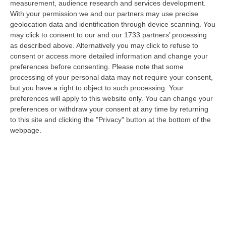
measurement, audience research and services development.
07 Agosto, 22:02
With your permission we and our partners may use precise
geolocation data and identification through device scanning. You
Renzi: «Conte? Sarebbe Delittuoso Vannaccizzare La Coalizione»
may click to consent to our and our 1733 partners’ processing
“ROMA «Conte sta giocando la sua partita, vedremo se le primarie si
as described above. Alternatively you may click to refuse to
faranno, quando e con che formato, se a due Conte-Schlein o se ci
consent or access more detailed information and change your
sarann…
preferences before consenting.
Please note that some
07 Agosto, 21:35
processing of your personal data may not require your consent,
but you have a right to object to such processing. Your
Meteo, Altri 10 Giorni Di Caldo Estremo
preferences will apply to this website only. You can change your
preferences or withdraw your consent at any time by returning
“ROMA La tregua varrà fino a domani: dopo il record di ieri con il bollino
to this site and clicking the "Privacy" button at the bottom of the
rosso per tutte le 27 città monitorate e oggi con 26 allerte mass…
webpage.
07 Agosto, 20:33
Torna In Calabria: OSM Cerca Professionisti Calabresi Che Vivono
Al Nord E Che Hanno Voglia Di Rientrare Nella Terra Di Origine
“Se per anni lasciare la Calabria è stata una scelta quasi obbligata oggi è
possibile fare un’inversione di marcia grazie ad OSM Centro Cala…
07 Agosto, 20:24