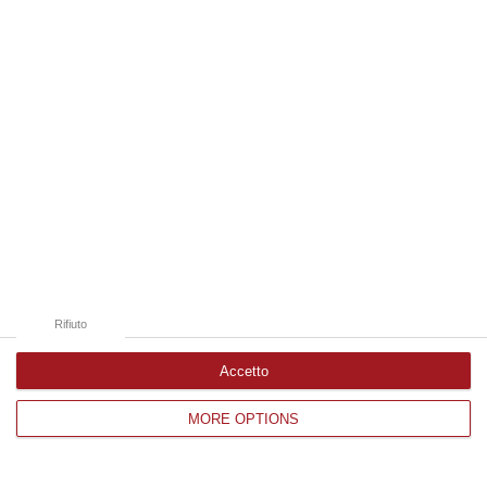
Edizioni provinciali
Catanzaro
Cosenza
Vibo Valentia
Reggio Calabria
Crotone
Rifiuto
Accetto
MORE OPTIONS
Corriere delle Calabria è una testata giornalistica di News&Com S.r.l
©2012-
-2026. Tutti i diritti riservati.
P.IVA. 03199620794, Via del mare 6/G, S.Eufemia, Lamezia Terme