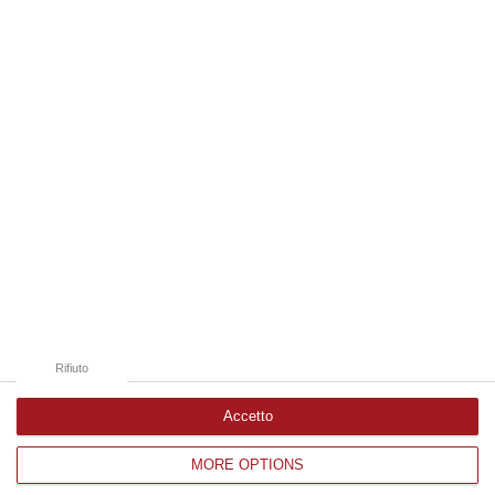
07 Agosto, 15:04
Edizioni provinciali
Catanzaro
Cosenza
Vibo Valentia
Reggio Calabria
Crotone
Rifiuto
Accetto
MORE OPTIONS
Corriere delle Calabria è una testata giornalistica di News&Com S.r.l