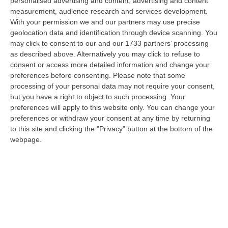
personalised advertising and content, advertising and content
“CATANZARO Lascia il carcere e passa agli arresti domiciliari Giuseppe
measurement, audience research and services development.
Vinci, responsabile dell’area tecnico manutentiva del Comune di Corta…
With your permission we and our partners may use precise
07 Agosto, 15:23
geolocation data and identification through device scanning. You
may click to consent to our and our 1733 partners’ processing
Green Island, Ricariche Elettriche E Un Presidio Sanitario. Anas
as described above. Alternatively you may click to refuse to
Attiva I Nuovi Servizi Sull’A2 In Calabria
consent or access more detailed information and change your
preferences before consenting.
Please note that some
“Entrano in funzione tutti i servizi della “Green Island” situata nell’area di
processing of your personal data may not require your consent,
parcheggio “Contessa Soprana” lungo la A2 “Autostrada del Med…
but you have a right to object to such processing. Your
07 Agosto, 15:09
preferences will apply to this website only. You can change your
preferences or withdraw your consent at any time by returning
Incendio Sul Pollino, Convalidato L’arresto Del 56enne Piromane
to this site and clicking the "Privacy" button at the bottom of the
“MORANO E’ stato convalidato l’arresto del 56enne arrestato in flagranza
webpage.
e accusato di incendio boschivo. L’arresto era giunto a conclusione…
07 Agosto, 15:08
Trappole Vietate Per Catturare Fauna Selvatica, Ritirati A Un
“cacciatore” Di Fabrizia Cinque Fucili E 233 Munizioni
“FABRIZIA Nell’attività di contrasto al bracconaggio, i Carabinieri della
Stazione di Fabrizia, con il supporto dello Squadrone Eliportato “…