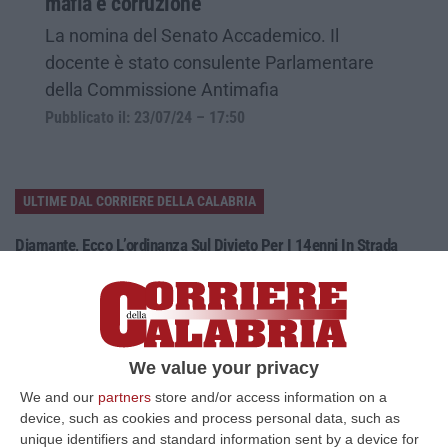
mafia e corruzione
La nomina del Senato Accademico. Il
docente è stato consulente Parlamentare
della Commissione Antimafia
Pubblicato il: 23/07/24 – 17:50
ULTIME DAL CORRIERE DELLA CALABRIA
Diamante, Ecco L’ordinanza Sul Divieto Per I 14enni In Strada
Senza Accompagnamento
“DIAMANTE (COSENZA) Tutela dei minori, contrasto ai fenomeni di
disagio e devianza minorile, sicurezza e decoro urbano, fruizione serena
del…
08 Agosto, 18:40
We value your privacy
We and our
partners
store and/or access information on a
La Denuncia Di Si-Avs Calabria: «Bloccate In Mezzo Al Mare Oltre
device, such as cookies and process personal data, such as
500 Persone Dirette Al Corteo No Ponte»
unique identifiers and standard information sent by a device for