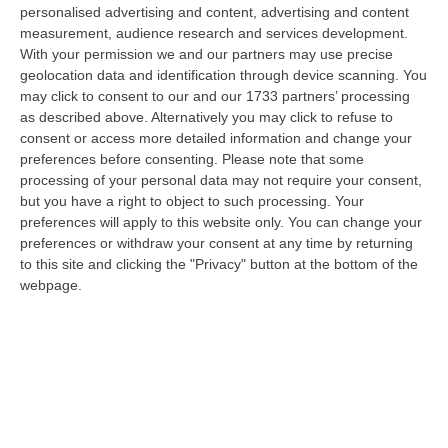
“LAMEZIA TERME Il segretario regionale Sinistra Italiana Avs
personalised advertising and content, advertising and content
della Calabria, Fernando Pignataro, in una nota ha segnala il ritardo con
measurement, audience research and services development.
il q…
With your permission we and our partners may use precise
08 Agosto, 18:25
geolocation data and identification through device scanning. You
may click to consent to our and our 1733 partners’ processing
Incidente Coinvolge Tre Auto Sull’A2, Traffico Rallentato Tra Altilia
as described above. Alternatively you may click to refuse to
consent or access more detailed information and change your
Grimaldi E San Mango
preferences before consenting.
Please note that some
“LAMEZIA TERME A causa di un incidente che ha visto il coinvolgimento
processing of your personal data may not require your consent,
di tre veicoli, si registrano rallentamenti al traffico in direzione s…
but you have a right to object to such processing. Your
08 Agosto, 18:15
preferences will apply to this website only. You can change your
preferences or withdraw your consent at any time by returning
Il Ssn Recupera Personale: +1,6% Secondo L’ultima Rilevazione
to this site and clicking the "Privacy" button at the bottom of the
Ministeriale
webpage.
“ROMA Il Servizio sanitario nazionale continua a recuperare personale
dopo gli anni di contrazione che hanno caratterizzato il decennio scor…
08 Agosto, 18:05
’Ndrangheta, Il Bigliettino Dal Carcere Per Il Controllo Dei Boschi.
«Dovevamo Rispettare Mallamace»