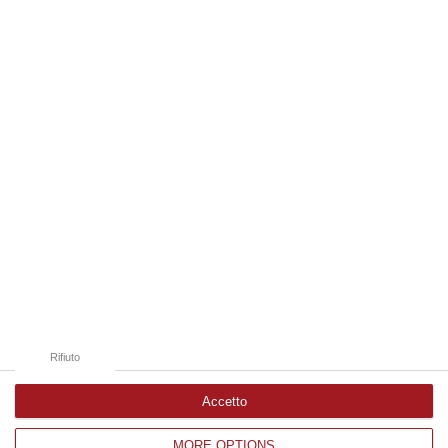
“CATANZARO Un piccolo foglio che arriva dal carcere e diventa, nel
racconto del collaboratore di giustizia, una sorta di lasciapassare. Rocc…
08 Agosto, 18:01
Edizioni provinciali
Catanzaro
Cosenza
Vibo Valentia
Reggio Calabria
Crotone
Rifiuto
Accetto
MORE OPTIONS