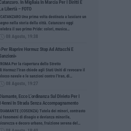
Catanzaro. In Migliaia In Marcia Per I Diritti E
La Libertà – FOTO
“CATANZARO Una prima volta destinata a lasciare un
segno nella storia della città. Catanzaro oggi
celebra il suo primo Pride: colori, musica…
08 Agosto, 19:38
«Per Riaprire Hormuz Stop Ad Attacchi E
Sanzioni»
“ROMA Per la riapertura dello Stretto
di Hormuz l’Iran chiede agli Stati Uniti di revocare il
blocco navale e le sanzioni contro l’Iran, di…
08 Agosto, 19:27
Diamante, Ecco L’ordinanza Sul Divieto Per I
14enni In Strada Senza Accompagnamento
“DIAMANTE (COSENZA) Tutela dei minori, contrasto
ai fenomeni di disagio e devianza minorile,
sicurezza e decoro urbano, fruizione serena del…
08 Agosto, 18:40