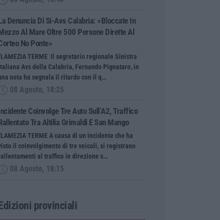
La Denuncia Di Si-Avs Calabria: «Bloccate In
Mezzo Al Mare Oltre 500 Persone Dirette Al
Corteo No Ponte»
“LAMEZIA TERME Il segretario regionale Sinistra
Italiana Avs della Calabria, Fernando Pignataro, in
una nota ha segnala il ritardo con il q…
08 Agosto, 18:25
Incidente Coinvolge Tre Auto Sull’A2, Traffico
Rallentato Tra Altilia Grimaldi E San Mango
“LAMEZIA TERME A causa di un incidente che ha
visto il coinvolgimento di tre veicoli, si registrano
rallentamenti al traffico in direzione s…
08 Agosto, 18:15
Edizioni provinciali