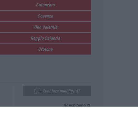
Catanzaro
Cosenza
Vibo Valentia
Reggio Calabria
Crotone
Vuoi fare pubblicità?
News&Com SRL
Telefono:
0968-53665
Email:
newsandcom@gmail.com