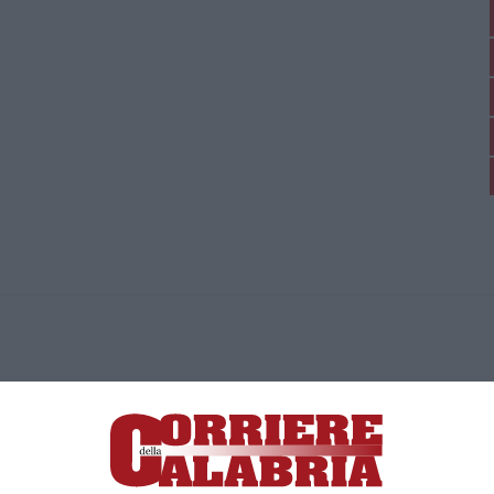
ica di News&Com S.r.l ©2012-
-2026. Tutti i diritti riservati.
ia, Lamezia Terme (CZ)
irettore responsabile Paola Militano |
Privacy