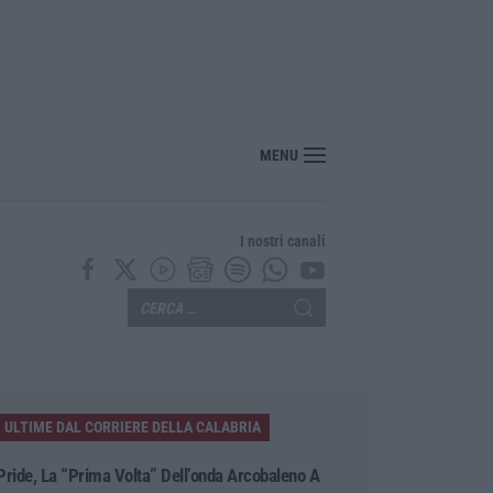
ecco l’ordinanza sul divieto per i 14enni in strada senza accompagnamento
MENU
I nostri canali
ULTIME DAL CORRIERE DELLA CALABRIA
Pride, La “prima Volta” Dell’onda Arcobaleno A