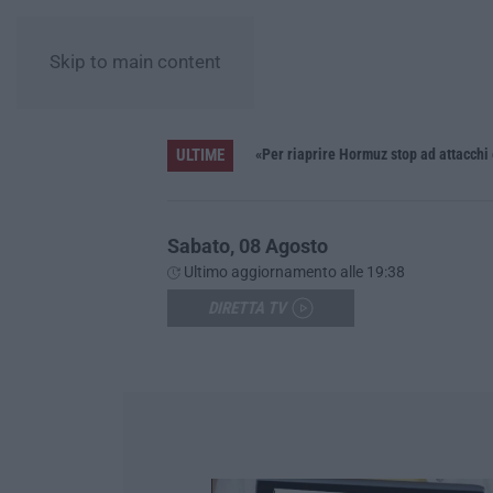
Skip to main content
ULTIME
Pride, la “prima volta” dell’onda arcobaleno a Catanzaro. In migliaia in marcia per i diritti e la libertà – FOTO
«Per riaprire Hormuz stop ad attacchi
Sabato, 08 Agosto
Ultimo aggiornamento alle 19:38
DIRETTA TV