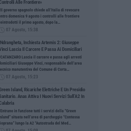
Controlli Alle Frontiere»
“Il governo spagnolo chiede all’Italia di revocare
entro domenica 9 agosto i controlli alle frontiere
reintrodotti il primo agosto, dopo la…
07 Agosto, 15:38
‘Ndrangheta, Inchiesta Artemis 2: Giuseppe
Vinci Lascia Il Carcere E Passa Ai Domiciliari
“CATANZARO Lascia il carcere e passa agli arresti
domiciliari Giuseppe Vinci, responsabile dell’area
tecnico manutentiva del Comune di Corta…
07 Agosto, 15:23
Green Island, Ricariche Elettriche E Un Presidio
Sanitario. Anas Attiva I Nuovi Servizi Sull’A2 In
Calabria
“Entrano in funzione tutti i servizi della “Green
Island” situata nell’area di parcheggio “Contessa
Soprana” lungo la A2 “Autostrada del Med…
07 Agosto, 15:09