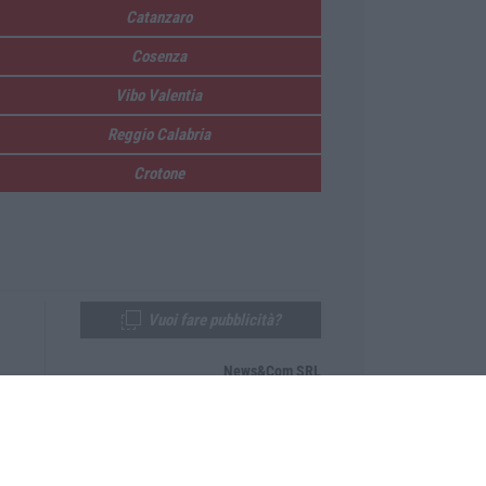
Catanzaro
Cosenza
Vibo Valentia
Reggio Calabria
Crotone
Vuoi fare pubblicità?
News&Com SRL
Telefono:
0968-53665
Email:
newsandcom@gmail.com