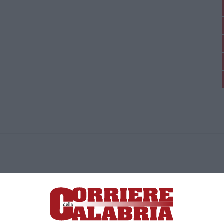
ica di News&Com S.r.l ©2012-
-2026. Tutti i diritti riservati.
ia, Lamezia Terme (CZ)
irettore responsabile Paola Militano |
Privacy