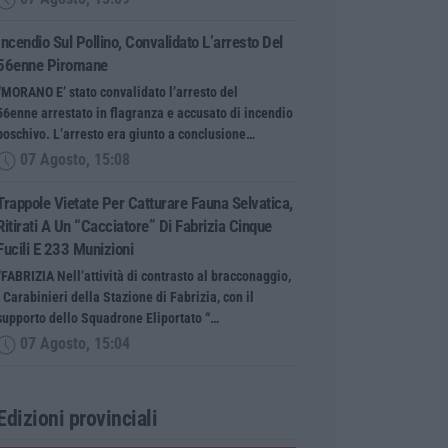
Incendio Sul Pollino, Convalidato L’arresto Del
56enne Piromane
“MORANO E’ stato convalidato l’arresto del
56enne arrestato in flagranza e accusato di incendio
boschivo. L’arresto era giunto a conclusione…
07 Agosto, 15:08
Trappole Vietate Per Catturare Fauna Selvatica,
Ritirati A Un “cacciatore” Di Fabrizia Cinque
Fucili E 233 Munizioni
“FABRIZIA Nell’attività di contrasto al bracconaggio,
i Carabinieri della Stazione di Fabrizia, con il
supporto dello Squadrone Eliportato “…
07 Agosto, 15:04
Edizioni provinciali