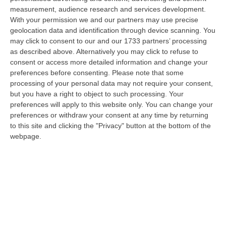
measurement, audience research and services development.
Schiavonea, Distrutti I Mezzi Del Cantiere Dell’azienda Del
With your permission we and our partners may use precise
Presidente Di Ance Calabria Rugna – FOTO
geolocation data and identification through device scanning. You
“CATANZARO All’alba, nel cantiere del lungomare di Schiavonea, in
may click to consent to our and our 1733 partners’ processing
provincia di Cosenza, c’erano soltanto mezzi devastati e anni di lavoro
as described above. Alternatively you may click to refuse to
co…
consent or access more detailed information and change your
preferences before consenting.
Please note that some
07 Agosto, 11:26
processing of your personal data may not require your consent,
but you have a right to object to such processing. Your
Cedir, Rende E San Giovanni In Fiore, Scirocco E La «struttura
preferences will apply to this website only. You can change your
Nostra» Degli Appalti Tra Sicilia E Calabria
preferences or withdraw your consent at any time by returning
“LAMEZIA TERME Un centro operativo a Messina, ma uomini, mezzi e
to this site and clicking the "Privacy" button at the bottom of the
imprese da muovere anche sull’altra sponda dello Stretto. Dai lavori per
webpage.
l’…
07 Agosto, 11:03
«Il Cavallo Sia Risorsa Agricola A Tutti Gli Effetti»
“ROMA Il cavallo deve essere riconosciuto pienamente come parte
integrante dell’agricoltura e non considerato un animale marginale
rispetto…
07 Agosto, 10:25