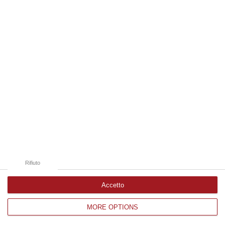
Edizioni provinciali
Catanzaro
Cosenza
Vibo Valentia
Reggio Calabria
Crotone
Rifiuto
Accetto
MORE OPTIONS
Corriere delle Calabria è una testata giornalistica di News&Com S.r.l