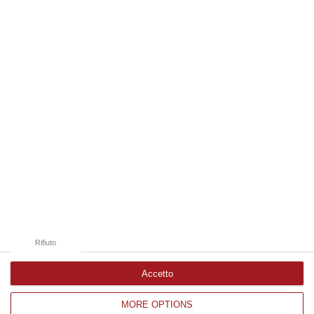
s…
06 Agosto, 17:12
Edizioni provinciali
Catanzaro
Cosenza
Vibo Valentia
Reggio Calabria
Crotone
Rifiuto
Accetto
MORE OPTIONS