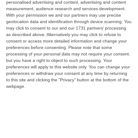
personalised advertising and content, advertising and content
“COSENZA Sono state le dichiarazioni offerte dai collaboratori di
measurement, audience research and services development.
giustizia a consentire alla Distrettuale Antimafia di Catanzaro di ricostr…
With your permission we and our partners may use precise
06 Agosto, 18:24
geolocation data and identification through device scanning. You
may click to consent to our and our 1731 partners’ processing
Confagricoltura Calabria: Con Alberta Nesci Il Consorzio “Terre Di
as described above. Alternatively you may click to refuse to
Reggio Calabria” Guarda Al Futuro
consent or access more detailed information and change your
“LAMEZIA TERME «Alberta Nesci, socia e dirigente di Confagricoltura, è
preferences before consenting.
Please note that some
un’imprenditrice che dimostra ogni giorno di saper interpretare al me…
processing of your personal data may not require your consent,
but you have a right to object to such processing. Your
06 Agosto, 18:24
preferences will apply to this website only. You can change your
preferences or withdraw your consent at any time by returning
L’Orchestra Filarmonica Della Calabria Protagonista Su Rai Due. Il
to this site and clicking the "Privacy" button at the bottom of the
9 Agosto In Onda “La Notte Del Mare”
webpage.
“PIZZO Nella suggestiva cornice del Castello Murat di Pizzo torna “La
Notte del Mare”, l’evento televisivo e culturale giunto alla sua quart…
06 Agosto, 17:37
Ponte, Ok Alla Fase Della Progettazione Esecutiva
“ROMA Si è conclusa l’assemblea generale del Consiglio Superiore dei
Lavori Pubblici, convocata per esaminare e discutere del Collegamento