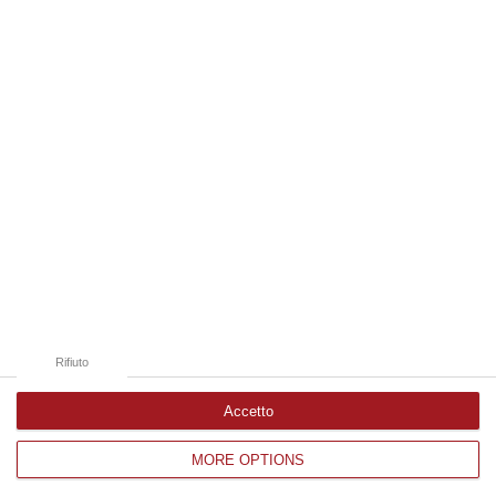
07 Agosto, 19:34
Edizioni provinciali
Catanzaro
Cosenza
Vibo Valentia
Reggio Calabria
Crotone
Rifiuto
Accetto
MORE OPTIONS
Corriere delle Calabria è una testata giornalistica di News&Com S.r.l