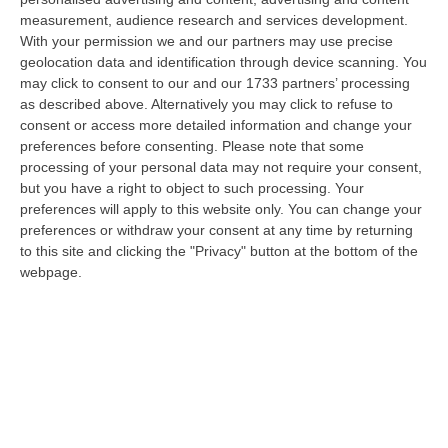
07 Agosto, 20:24
measurement, audience research and services development.
With your permission we and our partners may use precise
Tragedia A Calanna, 40enne Elettricista Muore Folgorato
geolocation data and identification through device scanning. You
“CALANNA Fabio Calabrò, 40enne elettricista è rimasto folgorato sul
may click to consent to our and our 1733 partners’ processing
lavoro mentre montava delle luminarie nel comune di Calanna.
as described above. Alternatively you may click to refuse to
Originario…
consent or access more detailed information and change your
preferences before consenting.
Please note that some
07 Agosto, 20:17
processing of your personal data may not require your consent,
but you have a right to object to such processing. Your
San Ferdinando, Giallo Sul Ritrovamento Del Corpo Senza Vita Di
preferences will apply to this website only. You can change your
Un Neonato
preferences or withdraw your consent at any time by returning
“SAN FERDINANDO La notizia ha gettato nello sconforto la comunità di
to this site and clicking the "Privacy" button at the bottom of the
San Ferdinando, in provincia di Reggio Calabria. Il ritrovamento del co…
webpage.
07 Agosto, 19:59
Distrofia, La Calabria Pagherà Le Prestazioni Oltre Limiti Di Spesa
Per I Pazienti Curati In Emilia Romagna
“CATANZARO La Regione Calabria riconoscerà il pagamento delle
prestazioni di ricovero anche in caso di superamento del tetto per un
gruppo d…