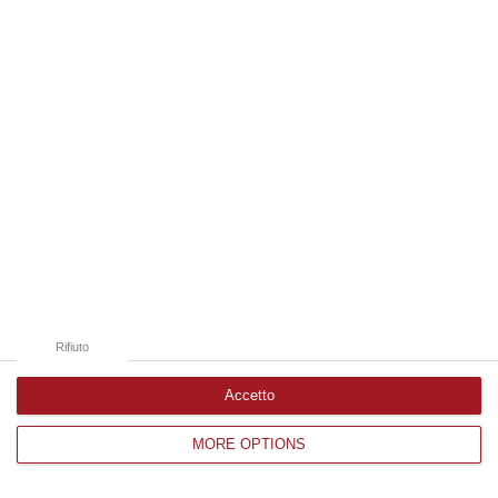
Edizioni provinciali
Catanzaro
Cosenza
Vibo Valentia
Reggio Calabria
Crotone
Rifiuto
Accetto
MORE OPTIONS
Corriere delle Calabria è una testata giornalistica di News&Com S.r.l
©2012-
-2026. Tutti i diritti riservati.