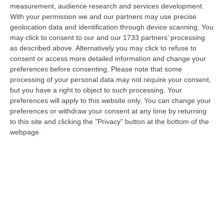
09 Agosto, 10:31
measurement, audience research and services development.
With your permission we and our partners may use precise
Vinitaly A Reggio, Caligiuri: «Una Calabria Straordinaria Che
geolocation data and identification through device scanning. You
Merita Di Essere Rappresentata Nel Modo Giusto»
may click to consent to our and our 1733 partners’ processing
as described above. Alternatively you may click to refuse to
“REGGIO CALABRIA Due giorni di vino, storia ed esposizioni delle
consent or access more detailed information and change your
eccellenze calabresi. Tutto in «un territorio che è meraviglioso, sul
preferences before consenting.
Please note that some
lungo…
processing of your personal data may not require your consent,
09 Agosto, 10:12
but you have a right to object to such processing. Your
preferences will apply to this website only. You can change your
Rissa Tra Tifosi Durante Real Polistena-Sinopolese, Emessi Due
preferences or withdraw your consent at any time by returning
Daspo
to this site and clicking the "Privacy" button at the bottom of the
“La polizia ha notificato due provvedimenti di daspo, emessi dalla
webpage.
Questura di Reggio Calabria a fine luglio, nei confronti di tifosi ritenu…
09 Agosto, 9:36
Truffa Tramite False Piattaforme Di Criptovalute, Due Indagati
“Le criptovalute continuano a rappresentare uno degli strumenti più
frequentemente utilizzati dai truffatori per attirare potenziali vittime…
09 Agosto, 9:32