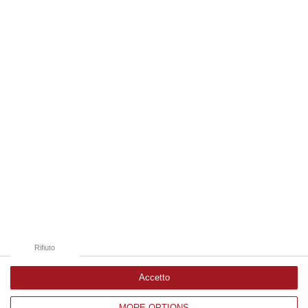
“REGGIO CALABRIA La ministra dell’Università e della ricerca Anna Maria
Bernini ha visitato oggi la Mediterranea di Reggio Calabria, accompa…
06 Agosto, 19:49
Edizioni provinciali
Catanzaro
Cosenza
Vibo Valentia
Reggio Calabria
Crotone
Rifiuto
Accetto
MORE OPTIONS