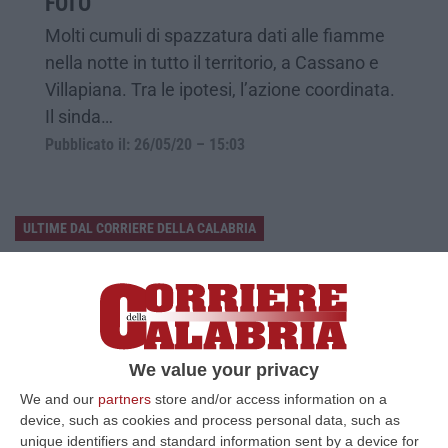
FOTO
Molti cumuli di spazzatura dati alle fiamme
nella notte in tutto il territorio, a Cassano e
Villapiana. Tra le ipotesi, l’azione coordinata.
Il sinda…
Pubblicato il: 26/05/20 – 15:03
ULTIME DAL CORRIERE DELLA CALABRIA
Sistema Bibliotecario Vibonese, La Dura Replica Di Soriano E
Romeo: «Il Fallimento È Di Chi Ha Staccato La Spina»
“VIBO VALENTIA «In queste ore si stanno susseguendo dichiarazioni e
prese di posizione sul futuro del Sistema Bibliotecario Vibonese.
Compre…
We value your privacy
06 Agosto, 22:18
We and our
partners
store and/or access information on a
device, such as cookies and process personal data, such as
Laurea In Medicina, Arriva Il Decreto: Aumentano I Posti
unique identifiers and standard information sent by a device for