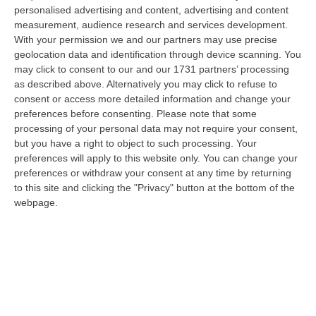
“ROMA Aumentano i posti disponibili per l’immatricolazione ai corsi di
personalised advertising and content, advertising and content
laurea magistrale in Medicina e Chirurgia, Odontoiatria e Protesi den…
measurement, audience research and services development.
With your permission we and our partners may use precise
06 Agosto, 20:49
geolocation data and identification through device scanning. You
may click to consent to our and our 1731 partners’ processing
La Rivista “America Journals” Celebra Lo Stilista Anton Giulio
as described above. Alternatively you may click to refuse to
Grande
consent or access more detailed information and change your
“«Rinomato per la sua impeccabile maestria artigianale e la sua
preferences before consenting.
Please note that some
creatività visionaria, ha trasformato la moda italiana in un’espressione
processing of your personal data may not require your consent,
dur…
but you have a right to object to such processing. Your
06 Agosto, 20:48
preferences will apply to this website only. You can change your
preferences or withdraw your consent at any time by returning
Dai Piani Per Il Rischio Sismico Al Welfare, I Provvedimenti
to this site and clicking the "Privacy" button at the bottom of the
Approvati Dalla Giunta Regionale
webpage.
“CATANZARO La Giunta della Regione Calabria, nella seduta odierna, su
proposta del presidente Roberto Occhiuto, ha approvato il nuovo Protoc…
06 Agosto, 20:03
Reggio Calabria, Bernini In Visita Alla Mediterranea: «Qui La
Facoltà Di Medicina? Valuteremo La Domanda»