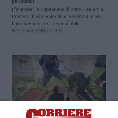
pericolosi
I finanzieri, la Capitaneria di Porto – Guardia
Costiera di Vibo Valentia e la Polizia Locale
hanno denunciato i responsabili
Pubblicato il: 25/05/26 – 7:11
Rifiuti smaltiti illecitamente e veleni nei
terreni agricoli a Vibo. Scatta l’operazione