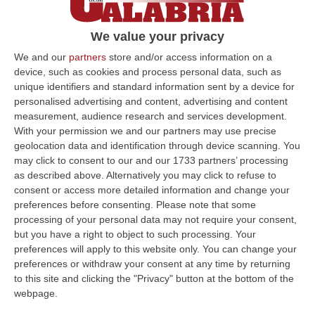
dei Carabinieri – NOMI
L’indagine coordinata dalla procura sul ciclo
We value your privacy
di trasformazione all’interno di un impianto di
We and our
partners
store and/or access information on a
recupero. Tra gli indagati Eugenio e Ortensia
device, such as cookies and process personal data, such as
unique identifiers and standard information sent by a device for
Guarascio
personalised advertising and content, advertising and content
Pubblicato il: 13/03/24 – 9:48
measurement, audience research and services development.
With your permission we and our partners may use precise
geolocation data and identification through device scanning. You
may click to consent to our and our 1733 partners’ processing
ULTIME DAL CORRIERE DELLA CALABRIA
as described above. Alternatively you may click to refuse to
consent or access more detailed information and change your
Meteo, Altri 10 Giorni Di Caldo Estremo
preferences before consenting.
Please note that some
“ROMA La tregua varrà fino a domani: dopo il record di ieri con il bollino
processing of your personal data may not require your consent,
rosso per tutte le 27 città monitorate e oggi con 26 allerte mass…
but you have a right to object to such processing. Your
preferences will apply to this website only. You can change your
07 Agosto, 20:33
preferences or withdraw your consent at any time by returning
to this site and clicking the "Privacy" button at the bottom of the
Torna In Calabria: OSM Cerca Professionisti Calabresi Che Vivono
webpage.
Al Nord E Che Hanno Voglia Di Rientrare Nella Terra Di Origine