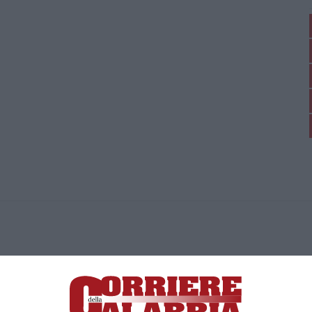
ica di News&Com S.r.l ©2012-
-2026. Tutti i diritti riservati.
ia, Lamezia Terme (CZ)
irettore responsabile Paola Militano |
Privacy