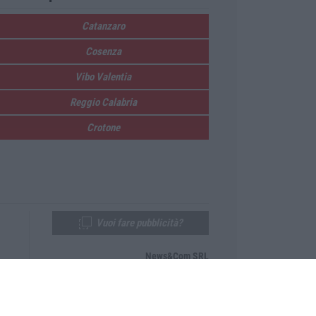
Catanzaro
Cosenza
Vibo Valentia
Reggio Calabria
Crotone
Vuoi fare pubblicità?
News&Com SRL
Telefono:
0968-53665
Email:
newsandcom@gmail.com