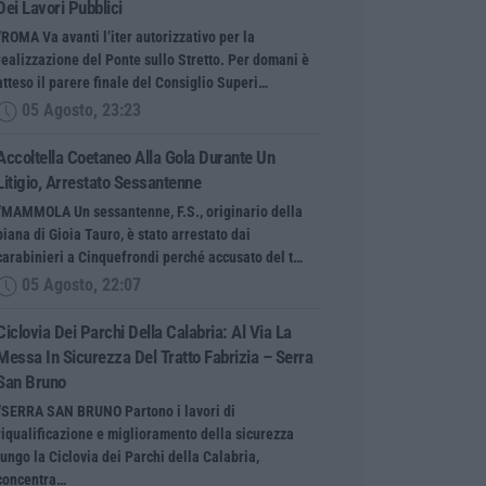
Dei Lavori Pubblici
“ROMA Va avanti l’iter autorizzativo per la
realizzazione del Ponte sullo Stretto. Per domani è
atteso il parere finale del Consiglio Superi…
05 Agosto, 23:23
Accoltella Coetaneo Alla Gola Durante Un
Litigio, Arrestato Sessantenne
“MAMMOLA Un sessantenne, F.S., originario della
piana di Gioia Tauro, è stato arrestato dai
carabinieri a Cinquefrondi perché accusato del t…
05 Agosto, 22:07
Ciclovia Dei Parchi Della Calabria: Al Via La
Messa In Sicurezza Del Tratto Fabrizia – Serra
San Bruno
“SERRA SAN BRUNO Partono i lavori di
riqualificazione e miglioramento della sicurezza
lungo la Ciclovia dei Parchi della Calabria,
concentra…