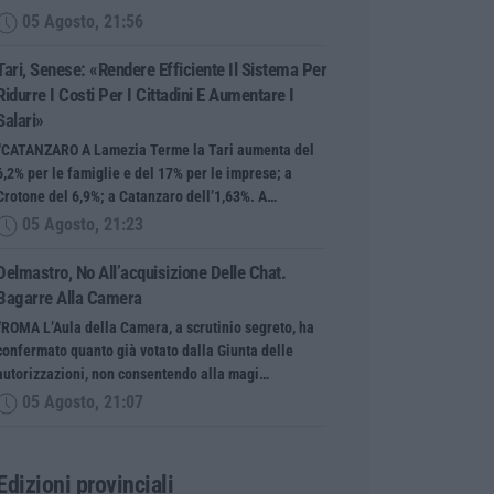
05 Agosto, 21:56
Tari, Senese: «Rendere Efficiente Il Sistema Per
Ridurre I Costi Per I Cittadini E Aumentare I
Salari»
“CATANZARO A Lamezia Terme la Tari aumenta del
6,2% per le famiglie e del 17% per le imprese; a
Crotone del 6,9%; a Catanzaro dell’1,63%. A…
05 Agosto, 21:23
Delmastro, No All’acquisizione Delle Chat.
Bagarre Alla Camera
“ROMA L’Aula della Camera, a scrutinio segreto, ha
confermato quanto già votato dalla Giunta delle
autorizzazioni, non consentendo alla magi…
05 Agosto, 21:07
Edizioni provinciali