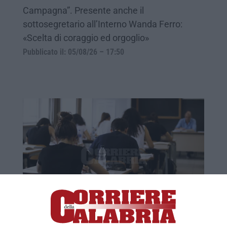
Campagna”. Presente anche il
sottosegretario all’Interno Wanda Ferro:
«Scelta di coraggio ed orgoglio»
Pubblicato il: 05/08/26 – 17:50
Maturità, Calabria al top per i 100 e lode: il
massimo dei voti a uno studente su sei