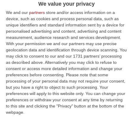
La regione condivide con la Puglia il primato
We value your privacy
nazionale delle lodi, assegnate al 6,1% dei
We and our
partners
store and/or access information on a
diplomati. Sono 1.042 le eccellenze
device, such as cookies and process personal data, such as
calabresi, mentre il 9…
unique identifiers and standard information sent by a device for
personalised advertising and content, advertising and content
Pubblicato il: 05/08/26 – 17:17
measurement, audience research and services development.
With your permission we and our partners may use precise
geolocation data and identification through device scanning. You
may click to consent to our and our 1731 partners’ processing
as described above. Alternatively you may click to refuse to
consent or access more detailed information and change your
preferences before consenting.
Please note that some
processing of your personal data may not require your consent,
but you have a right to object to such processing. Your
preferences will apply to this website only. You can change your
preferences or withdraw your consent at any time by returning
to this site and clicking the "Privacy" button at the bottom of the
webpage.
Vasto incendio a Gizzeria, cinque Canadair
contro le fiamme. Salvate le abitazioni –