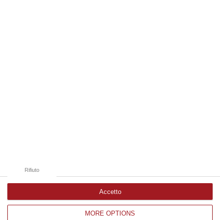
anni. Funzionario della Democrazia Cristiana degli anni ’60, divenne f…
09 Agosto, 10:43
Edizioni provinciali
Catanzaro
Cosenza
Vibo Valentia
Reggio Calabria
Crotone
Rifiuto
Accetto
MORE OPTIONS