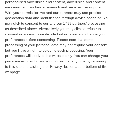
personalised advertising and content, advertising and content
“PIZZO Il blu della Calabria, le sue coste, il Mediterraneo e soprattutto le
measurement, audience research and services development.
tante voci che ogni giorno raccontano, studiano, proteggono e v…
With your permission we and our partners may use precise
09 Agosto, 12:52
geolocation data and identification through device scanning. You
may click to consent to our and our 1733 partners’ processing
Evade Dai Domiciliari, Boss Ergastolano Torna In Carcere
as described above. Alternatively you may click to refuse to
“È tornato in carcere Giovanni Calasso, 61 anni, storico esponente della
consent or access more detailed information and change your
Sacra Corona Unita e già condannato all’ergastolo, arrestato il 1°…
preferences before consenting.
Please note that some
processing of your personal data may not require your consent,
09 Agosto, 12:18
but you have a right to object to such processing. Your
preferences will apply to this website only. You can change your
In Fiamme Nella Notte Il Capannone Di Un’azienda A
preferences or withdraw your consent at any time by returning
Montegiordano, Danni Da Oltre Un Milione Di Euro
to this site and clicking the "Privacy" button at the bottom of the
“MONTEGIORDANO Un grosso incendio ha colpito questa notte un
webpage.
capannone della Sassone Tartufi, azienda di Montegiordano
specializzata nella c…
09 Agosto, 11:59
È Morto Massimiliano Cencelli, Fu Ideatore Dell’omonimo
“manuale”
“ROMA E’ morto a Roma ieri pomeriggio Massimiliano Cencelli, aveva 90