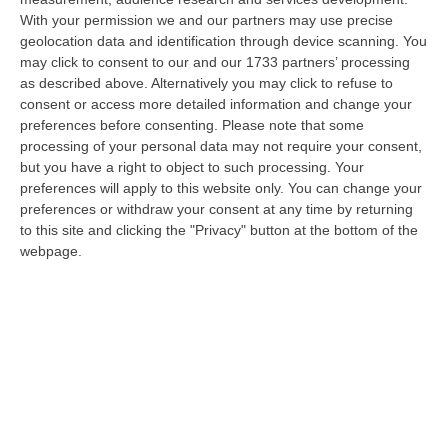
With your permission we and our partners may use precise
Vinitaly And The City A Reggio: Il Grande Abbraccio Tra Identità
geolocation data and identification through device scanning. You
Del Territorio, Storia E Cultura – FOTO
may click to consent to our and our 1733 partners’ processing
“REGGIO CALABRIA Vinitaly and the City arriva a Reggio Calabria. Dopo il
as described above. Alternatively you may click to refuse to
successo dell’edizione di Sibari, dove la manifestazione ha fatto s…
consent or access more detailed information and change your
08 Agosto, 20:47
preferences before consenting.
Please note that some
processing of your personal data may not require your consent,
Pride, La “prima Volta” Dell’onda Arcobaleno A Catanzaro. In
but you have a right to object to such processing. Your
Migliaia In Marcia Per I Diritti E La Libertà – FOTO
preferences will apply to this website only. You can change your
preferences or withdraw your consent at any time by returning
“CATANZARO Una prima volta destinata a lasciare un segno nella storia
to this site and clicking the "Privacy" button at the bottom of the
della città. Catanzaro oggi celebra il suo primo Pride: colori, musica…
webpage.
08 Agosto, 19:38
«Per Riaprire Hormuz Stop Ad Attacchi E Sanzioni»
“ROMA Per la riapertura dello Stretto di Hormuz l’Iran chiede agli Stati
Uniti di revocare il blocco navale e le sanzioni contro l’Iran, di…
08 Agosto, 19:27