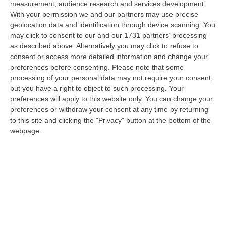
measurement, audience research and services development.
05 Agosto, 22:07
With your permission we and our partners may use precise
geolocation data and identification through device scanning. You
Ciclovia Dei Parchi Della Calabria: Al Via La Messa In Sicurezza
may click to consent to our and our 1731 partners’ processing
Del Tratto Fabrizia – Serra San Bruno
as described above. Alternatively you may click to refuse to
“SERRA SAN BRUNO Partono i lavori di riqualificazione e miglioramento
consent or access more detailed information and change your
della sicurezza lungo la Ciclovia dei Parchi della Calabria, concentra…
preferences before consenting.
Please note that some
05 Agosto, 21:56
processing of your personal data may not require your consent,
but you have a right to object to such processing. Your
Tari, Senese: «Rendere Efficiente Il Sistema Per Ridurre I Costi
preferences will apply to this website only. You can change your
Per I Cittadini E Aumentare I Salari»
preferences or withdraw your consent at any time by returning
to this site and clicking the "Privacy" button at the bottom of the
“CATANZARO A Lamezia Terme la Tari aumenta del 6,2% per le famiglie e
webpage.
del 17% per le imprese; a Crotone del 6,9%; a Catanzaro dell’1,63%. A…
05 Agosto, 21:23
Delmastro, No All’acquisizione Delle Chat. Bagarre Alla Camera
“ROMA L’Aula della Camera, a scrutinio segreto, ha confermato quanto
già votato dalla Giunta delle autorizzazioni, non consentendo alla magi…
05 Agosto, 21:07