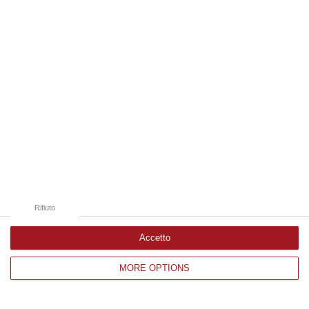
Edizioni provinciali
Catanzaro
Cosenza
Vibo Valentia
Reggio Calabria
Crotone
Rifiuto
Accetto
MORE OPTIONS
Corriere delle Calabria è una testata giornalistica di News&Com S.r.l
©2012-
-2026. Tutti i diritti riservati.
P.IVA. 03199620794, Via del mare 6/G, S.Eufemia, Lamezia Terme