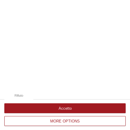
09 Agosto, 10:43
Edizioni provinciali
Catanzaro
Cosenza
Vibo Valentia
Reggio Calabria
Crotone
Rifiuto
Accetto
MORE OPTIONS
Corriere delle Calabria è una testata giornalistica di News&Com S.r.l