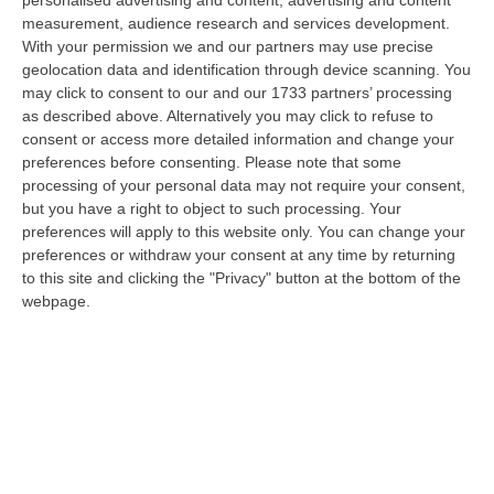
tante voci che ogni giorno raccontano, studiano, proteggono e v…
measurement, audience research and services development.
09 Agosto, 12:52
With your permission we and our partners may use precise
geolocation data and identification through device scanning. You
Evade Dai Domiciliari, Boss Ergastolano Torna In Carcere
may click to consent to our and our 1733 partners’ processing
as described above. Alternatively you may click to refuse to
“È tornato in carcere Giovanni Calasso, 61 anni, storico esponente della
consent or access more detailed information and change your
Sacra Corona Unita e già condannato all’ergastolo, arrestato il 1°…
preferences before consenting.
Please note that some
09 Agosto, 12:18
processing of your personal data may not require your consent,
but you have a right to object to such processing. Your
In Fiamme Nella Notte Il Capannone Di Un’azienda A
preferences will apply to this website only. You can change your
Montegiordano, Danni Da Oltre Un Milione Di Euro
preferences or withdraw your consent at any time by returning
“MONTEGIORDANO Un grosso incendio ha colpito questa notte un
to this site and clicking the "Privacy" button at the bottom of the
capannone della Sassone Tartufi, azienda di Montegiordano
webpage.
specializzata nella c…
09 Agosto, 11:59
È Morto Massimiliano Cencelli, Fu Ideatore Dell’omonimo
“manuale”
“ROMA E’ morto a Roma ieri pomeriggio Massimiliano Cencelli, aveva 90
anni. Funzionario della Democrazia Cristiana degli anni ’60, divenne f…