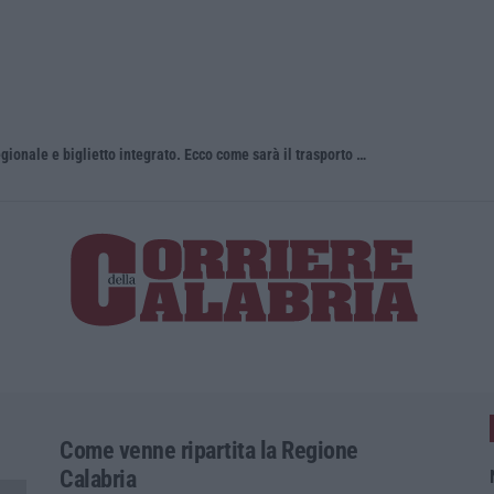
Una nuova agenzia, un unico bacino regionale e biglietto integrato. Ecco come sarà il trasporto pubblico locale in Calabria
Come venne ripartita la Regione
Calabria