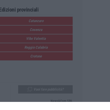
Edizioni provinciali
Catanzaro
Cosenza
Vibo Valentia
Reggio Calabria
Crotone
Vuoi fare pubblicità?
News&Com SRL