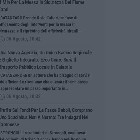
4 Mln Per La Messa In Sicurezza Del Fiume
Crati
“CATANZARO Prende il via l’ulteriore fase di
affidamento degli interventi per la messa in
sicurezza e il ripristino dell’officiosità idrauli…
06 Agosto, 10:42
Una Nuova Agenzia, Un Unico Bacino Regionale
E Biglietto Integrato. Ecco Come Sarà Il
Trasporto Pubblico Locale In Calabria
“CATANZARO «È un settore che ha bisogno di servizi
più efficienti e riteniamo che questa riforma possa
rappresentare un passo importante in…
06 Agosto, 10:32
Truffa Sui Fondi Per Le Fasce Deboli, Comprano
Uno Scuolabus Non A Norma: Tre Indagati Nel
Crotonese
“STRONGOLI I carabinieri di Strongoli, coadiuvati
dai colleghi di Brivio (Lecco), hanno notificato un