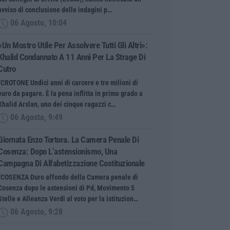
avviso di conclusione delle indagini p…
06 Agosto, 10:04
«Un Mostro Utile Per Assolvere Tutti Gli Altri»:
Khalid Condannato A 11 Anni Per La Strage Di
Cutro
“CROTONE Undici anni di carcere e tre milioni di
euro da pagare. È la pena inflitta in primo grado a
Khalid Arslan, uno dei cinque ragazzi c…
06 Agosto, 9:49
Giornata Enzo Tortora. La Camera Penale Di
Cosenza: Dopo L’astensionismo, Una
Campagna Di Alfabetizzazione Costituzionale
“COSENZA Duro affondo della Camera penale di
Cosenza dopo le astensioni di Pd, Movimento 5
Stelle e Alleanza Verdi al voto per la istituzion…
06 Agosto, 9:28