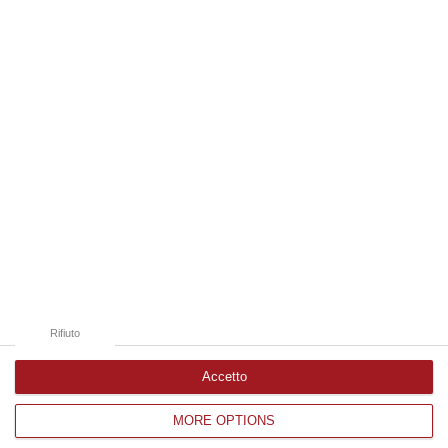
08 Agosto, 11:04
Edizioni provinciali
Catanzaro
Cosenza
Vibo Valentia
Reggio Calabria
Crotone
Rifiuto
Accetto
MORE OPTIONS
Corriere delle Calabria è una testata giornalistica di News&Com S.r.l