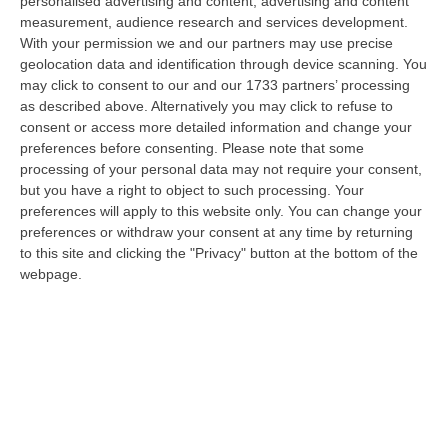
personalised advertising and content, advertising and content
innovativi e sostenibili delle imprese del Mezzogiorno, Calabria com…
measurement, audience research and services development.
08 Agosto, 12:29
With your permission we and our partners may use precise
geolocation data and identification through device scanning. You
Elettricista Morto Folgorato A Calanna, Disposta L’autopsia:
may click to consent to our and our 1733 partners’ processing
Sequestrato Il Furgone Della Ditta
as described above. Alternatively you may click to refuse to
consent or access more detailed information and change your
“REGGIO CALABRIA La Procura della Repubblica di Reggio Calabria ha
preferences before consenting.
Please note that some
disposto l’autopsia sul corpo di Antonino Fabio Calabrò, l’elettricista d…
processing of your personal data may not require your consent,
08 Agosto, 12:09
but you have a right to object to such processing. Your
preferences will apply to this website only. You can change your
Cresce L’attesa Per La XXV Festa Nazionale Dello Stocco Di
preferences or withdraw your consent at any time by returning
Cittanova
to this site and clicking the "Privacy" button at the bottom of the
“CITTANOVA E’ già iniziato il conto alla rovescia in vista della XXV Festa
webpage.
Nazionale dello Stocco di Cittanova. Il celebre evento dell’estat…
08 Agosto, 11:40
Vinitaly A Reggio Calabria, Cisl E Fai Cisl: «Occasione Di Grande
Rilievo Per Il Territorio»
“REGGIO CALABRIA L’approdo di Vinitaly a Reggio Calabria rappresenta
un’occasione di grande rilievo per il territorio metropolitano e per l’…