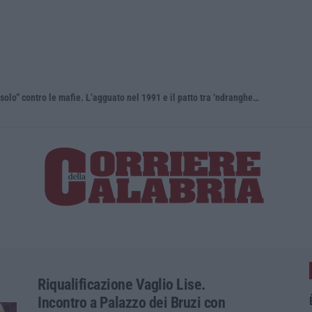
Antonino Scopelliti, il “giudice solo” contro le mafie. L’agguato nel 1991 e il patto tra ‘ndrangheta e Cosa nostra
Riqualificazione Vaglio Lise.
Incontro a Palazzo dei Bruzi con