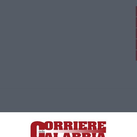
ica di News&Com S.r.l ©2012-
-2026. Tutti i diritti riservati.
ia, Lamezia Terme (CZ)
irettore responsabile Paola Militano |
Privacy