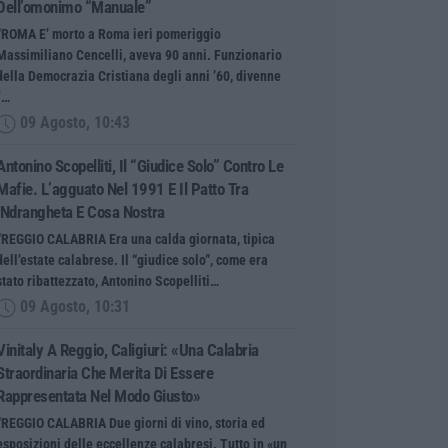
Dell’omonimo “manuale”
“ROMA E’ morto a Roma ieri pomeriggio
Massimiliano Cencelli, aveva 90 anni. Funzionario
della Democrazia Cristiana degli anni ’60, divenne
f…
09 Agosto, 10:43
Antonino Scopelliti, Il “giudice Solo” Contro Le
Mafie. L’agguato Nel 1991 E Il Patto Tra
‘ndrangheta E Cosa Nostra
“REGGIO CALABRIA Era una calda giornata, tipica
dell’estate calabrese. Il “giudice solo”, come era
stato ribattezzato, Antonino Scopelliti…
09 Agosto, 10:31
Vinitaly A Reggio, Caligiuri: «Una Calabria
Straordinaria Che Merita Di Essere
Rappresentata Nel Modo Giusto»
“REGGIO CALABRIA Due giorni di vino, storia ed
esposizioni delle eccellenze calabresi. Tutto in «un