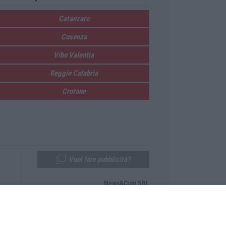
Catanzaro
Cosenza
Vibo Valentia
Reggio Calabria
Crotone
Vuoi fare pubblicità?
News&Com SRL
Telefono:
0968-53665
Email:
newsandcom@gmail.com