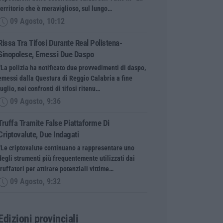
territorio che è meraviglioso, sul lungo…
09 Agosto, 10:12
Rissa Tra Tifosi Durante Real Polistena-
Sinopolese, Emessi Due Daspo
“La polizia ha notificato due provvedimenti di daspo,
emessi dalla Questura di Reggio Calabria a fine
luglio, nei confronti di tifosi ritenu…
09 Agosto, 9:36
Truffa Tramite False Piattaforme Di
Criptovalute, Due Indagati
“Le criptovalute continuano a rappresentare uno
degli strumenti più frequentemente utilizzati dai
truffatori per attirare potenziali vittime…
09 Agosto, 9:32
Edizioni provinciali