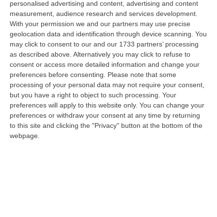
personalised advertising and content, advertising and content
“PIZZO Il blu della Calabria, le sue coste, il Mediterraneo e soprattutto le
measurement, audience research and services development.
tante voci che ogni giorno raccontano, studiano, proteggono e v…
With your permission we and our partners may use precise
09 Agosto, 12:52
geolocation data and identification through device scanning. You
may click to consent to our and our 1733 partners’ processing
Evade Dai Domiciliari, Boss Ergastolano Torna In Carcere
as described above. Alternatively you may click to refuse to
“È tornato in carcere Giovanni Calasso, 61 anni, storico esponente della
consent or access more detailed information and change your
Sacra Corona Unita e già condannato all’ergastolo, arrestato il 1°…
preferences before consenting.
Please note that some
processing of your personal data may not require your consent,
09 Agosto, 12:18
but you have a right to object to such processing. Your
preferences will apply to this website only. You can change your
In Fiamme Nella Notte Il Capannone Di Un’azienda A
preferences or withdraw your consent at any time by returning
Montegiordano, Danni Da Oltre Un Milione Di Euro
to this site and clicking the "Privacy" button at the bottom of the
“MONTEGIORDANO Un grosso incendio ha colpito questa notte un
webpage.
capannone della Sassone Tartufi, azienda di Montegiordano
specializzata nella c…
09 Agosto, 11:59
È Morto Massimiliano Cencelli, Fu Ideatore Dell’omonimo
“manuale”
“ROMA E’ morto a Roma ieri pomeriggio Massimiliano Cencelli, aveva 90