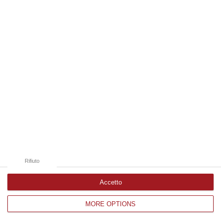
Edizioni provinciali
Catanzaro
Cosenza
Vibo Valentia
Reggio Calabria
Crotone
Rifiuto
Accetto
MORE OPTIONS
Corriere delle Calabria è una testata giornalistica di News&Com S.r.l