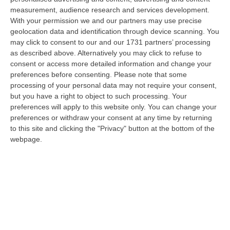
06 Agosto, 20:49
measurement, audience research and services development.
With your permission we and our partners may use precise
La Rivista “America Journals” Celebra Lo Stilista Anton Giulio
geolocation data and identification through device scanning. You
Grande
may click to consent to our and our 1731 partners’ processing
“«Rinomato per la sua impeccabile maestria artigianale e la sua
as described above. Alternatively you may click to refuse to
creatività visionaria, ha trasformato la moda italiana in un’espressione
consent or access more detailed information and change your
dur…
preferences before consenting.
Please note that some
processing of your personal data may not require your consent,
06 Agosto, 20:48
but you have a right to object to such processing. Your
preferences will apply to this website only. You can change your
Dai Piani Per Il Rischio Sismico Al Welfare, I Provvedimenti
preferences or withdraw your consent at any time by returning
Approvati Dalla Giunta Regionale
to this site and clicking the "Privacy" button at the bottom of the
“CATANZARO La Giunta della Regione Calabria, nella seduta odierna, su
webpage.
proposta del presidente Roberto Occhiuto, ha approvato il nuovo Protoc…
06 Agosto, 20:03
Reggio Calabria, Bernini In Visita Alla Mediterranea: «Qui La
Facoltà Di Medicina? Valuteremo La Domanda»
“REGGIO CALABRIA La ministra dell’Università e della ricerca Anna Maria
Bernini ha visitato oggi la Mediterranea di Reggio Calabria, accompa…
06 Agosto, 19:49