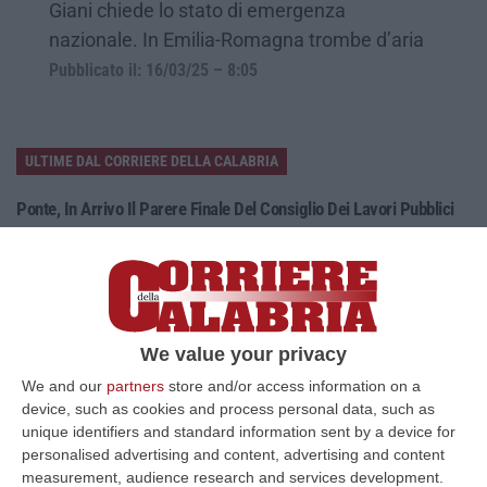
Giani chiede lo stato di emergenza
nazionale. In Emilia-Romagna trombe d’aria
Pubblicato il: 16/03/25 – 8:05
ULTIME DAL CORRIERE DELLA CALABRIA
Ponte, In Arrivo Il Parere Finale Del Consiglio Dei Lavori Pubblici
“ROMA Va avanti l’iter autorizzativo per la realizzazione del Ponte sullo
Stretto. Per domani è atteso il parere finale del Consiglio Superi…
05 Agosto, 23:23
Accoltella Coetaneo Alla Gola Durante Un Litigio, Arrestato
We value your privacy
Sessantenne
We and our
partners
store and/or access information on a
“MAMMOLA Un sessantenne, F.S., originario della piana di Gioia Tauro, è
device, such as cookies and process personal data, such as
stato arrestato dai carabinieri a Cinquefrondi perché accusato del t…
unique identifiers and standard information sent by a device for
05 Agosto, 22:07
personalised advertising and content, advertising and content
measurement, audience research and services development.