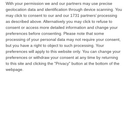
Ciclovia Dei Parchi Della Calabria: Al Via La Messa In Sicurezza
With your permission we and our partners may use precise
Del Tratto Fabrizia – Serra San Bruno
geolocation data and identification through device scanning. You
“SERRA SAN BRUNO Partono i lavori di riqualificazione e miglioramento
may click to consent to our and our 1731 partners’ processing
della sicurezza lungo la Ciclovia dei Parchi della Calabria, concentra…
as described above. Alternatively you may click to refuse to
consent or access more detailed information and change your
05 Agosto, 21:56
preferences before consenting.
Please note that some
processing of your personal data may not require your consent,
Tari, Senese: «Rendere Efficiente Il Sistema Per Ridurre I Costi
but you have a right to object to such processing. Your
Per I Cittadini E Aumentare I Salari»
preferences will apply to this website only. You can change your
“CATANZARO A Lamezia Terme la Tari aumenta del 6,2% per le famiglie e
preferences or withdraw your consent at any time by returning
del 17% per le imprese; a Crotone del 6,9%; a Catanzaro dell’1,63%. A…
to this site and clicking the "Privacy" button at the bottom of the
05 Agosto, 21:23
webpage.
Delmastro, No All’acquisizione Delle Chat. Bagarre Alla Camera
“ROMA L’Aula della Camera, a scrutinio segreto, ha confermato quanto
già votato dalla Giunta delle autorizzazioni, non consentendo alla magi…
05 Agosto, 21:07
Edizioni provinciali