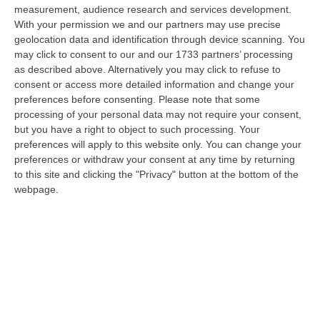
sarann…
measurement, audience research and services development.
07 Agosto, 21:35
With your permission we and our partners may use precise
geolocation data and identification through device scanning. You
Meteo, Altri 10 Giorni Di Caldo Estremo
may click to consent to our and our 1733 partners’ processing
as described above. Alternatively you may click to refuse to
“ROMA La tregua varrà fino a domani: dopo il record di ieri con il bollino
consent or access more detailed information and change your
rosso per tutte le 27 città monitorate e oggi con 26 allerte mass…
preferences before consenting.
Please note that some
07 Agosto, 20:33
processing of your personal data may not require your consent,
but you have a right to object to such processing. Your
Torna In Calabria: OSM Cerca Professionisti Calabresi Che Vivono
preferences will apply to this website only. You can change your
Al Nord E Che Hanno Voglia Di Rientrare Nella Terra Di Origine
preferences or withdraw your consent at any time by returning
“Se per anni lasciare la Calabria è stata una scelta quasi obbligata oggi è
to this site and clicking the "Privacy" button at the bottom of the
possibile fare un’inversione di marcia grazie ad OSM Centro Cala…
webpage.
07 Agosto, 20:24
Tragedia A Calanna, 40enne Elettricista Muore Folgorato
“CALANNA Fabio Calabrò, 40enne elettricista è rimasto folgorato sul
lavoro mentre montava delle luminarie nel comune di Calanna.
Originario…
07 Agosto, 20:17