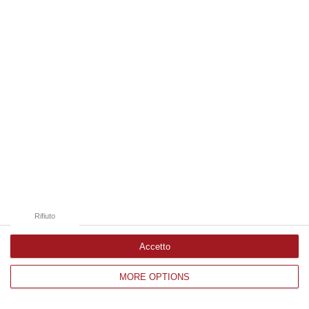
Edizioni provinciali
Catanzaro
Cosenza
Vibo Valentia
Reggio Calabria
Crotone
Rifiuto
Accetto
MORE OPTIONS
Corriere delle Calabria è una testata giornalistica di News&Com S.r.l
©2012-
-2026. Tutti i diritti riservati.