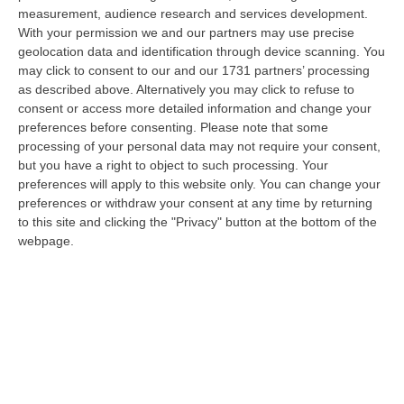
stato arrestato dai carabinieri a Cinquefrondi perché accusato del t…
measurement, audience research and services development.
With your permission we and our partners may use precise
05 Agosto, 22:07
geolocation data and identification through device scanning. You
may click to consent to our and our 1731 partners’ processing
Ciclovia Dei Parchi Della Calabria: Al Via La Messa In Sicurezza
as described above. Alternatively you may click to refuse to
Del Tratto Fabrizia – Serra San Bruno
consent or access more detailed information and change your
“SERRA SAN BRUNO Partono i lavori di riqualificazione e miglioramento
preferences before consenting.
Please note that some
della sicurezza lungo la Ciclovia dei Parchi della Calabria, concentra…
processing of your personal data may not require your consent,
05 Agosto, 21:56
but you have a right to object to such processing. Your
preferences will apply to this website only. You can change your
Tari, Senese: «Rendere Efficiente Il Sistema Per Ridurre I Costi
preferences or withdraw your consent at any time by returning
Per I Cittadini E Aumentare I Salari»
to this site and clicking the "Privacy" button at the bottom of the
webpage.
“CATANZARO A Lamezia Terme la Tari aumenta del 6,2% per le famiglie e
del 17% per le imprese; a Crotone del 6,9%; a Catanzaro dell’1,63%. A…
05 Agosto, 21:23
Delmastro, No All’acquisizione Delle Chat. Bagarre Alla Camera
“ROMA L’Aula della Camera, a scrutinio segreto, ha confermato quanto
già votato dalla Giunta delle autorizzazioni, non consentendo alla magi…
05 Agosto, 21:07