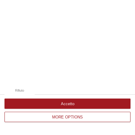
Edizioni provinciali
Catanzaro
Cosenza
Vibo Valentia
Reggio Calabria
Crotone
Rifiuto
Accetto
MORE OPTIONS
Corriere delle Calabria è una testata giornalistica di News&Com S.r.l
©2012-
-2026. Tutti i diritti riservati.
P.IVA. 03199620794, Via del mare 6/G, S.Eufemia, Lamezia Terme