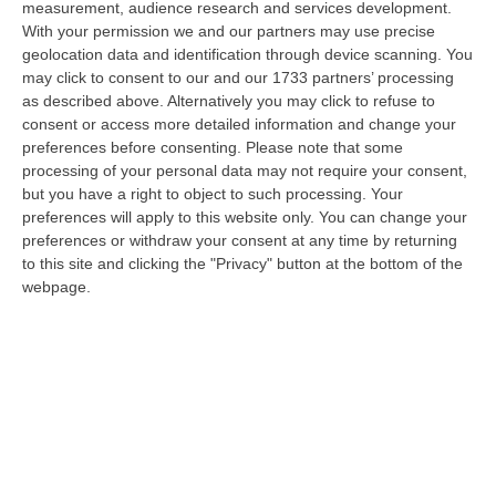
measurement, audience research and services development.
un incidente avvenuto tra Zambrone e Briatico, un altro grave sinistr…
With your permission we and our partners may use precise
09 Agosto, 15:39
geolocation data and identification through device scanning. You
may click to consent to our and our 1733 partners’ processing
Pronto Soccorso In Affanno, In Estate Mancano 7 Mila Medici
as described above. Alternatively you may click to refuse to
“La carenza di medici nei Pronto soccorso si aggrava d’estate, quando
consent or access more detailed information and change your
alle scoperture strutturali degli organici si aggiungono le assenze pe…
preferences before consenting.
Please note that some
09 Agosto, 15:13
processing of your personal data may not require your consent,
but you have a right to object to such processing. Your
Meteo, Ondata Di Caldo Estremo Fino A Ferragosto
preferences will apply to this website only. You can change your
preferences or withdraw your consent at any time by returning
“Nella giornata di oggi ancora temporali, in alcuni casi molto intensi, sui
to this site and clicking the "Privacy" button at the bottom of the
rilievi di Alpi e Appennini, e in locale estensione fin verso le…
webpage.
09 Agosto, 15:10
Razionalizzazione Della Spesa Sanitaria E Acquisti Sotto Controllo.
La Strategia “anti-Sprechi” Della Regione
“CATANZARO La razionalizzazione della spesa sanitaria passa dalla
centralizzazione degli acquisti. È una delle direttrici individuate dalla…
09 Agosto, 14:37