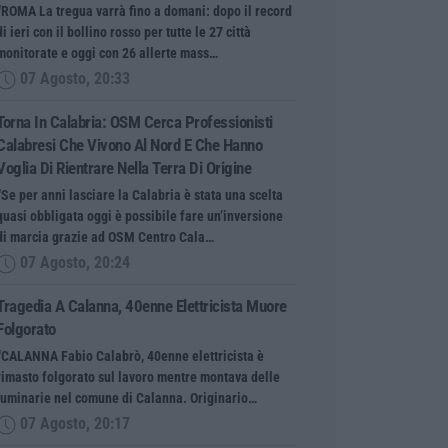
“ROMA La tregua varrà fino a domani: dopo il record
di ieri con il bollino rosso per tutte le 27 città
monitorate e oggi con 26 allerte mass…
07 Agosto, 20:33
Torna In Calabria: OSM Cerca Professionisti
Calabresi Che Vivono Al Nord E Che Hanno
Voglia Di Rientrare Nella Terra Di Origine
“Se per anni lasciare la Calabria è stata una scelta
quasi obbligata oggi è possibile fare un’inversione
di marcia grazie ad OSM Centro Cala…
07 Agosto, 20:24
Tragedia A Calanna, 40enne Elettricista Muore
Folgorato
“CALANNA Fabio Calabrò, 40enne elettricista è
rimasto folgorato sul lavoro mentre montava delle
luminarie nel comune di Calanna. Originario…
07 Agosto, 20:17