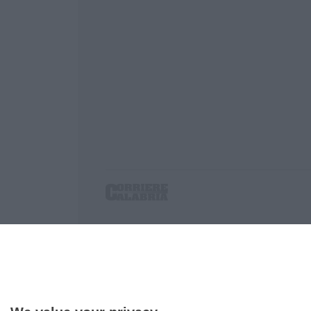
Corriere delle Calabria è una testata giornalist
P.IVA. 03199620794, Via del mare 6/G, S.Eufem
Iscrizione tribunale di Lamezia Terme 5/2011 - D
Effettua una ricerca sul Corriere delle Calabria