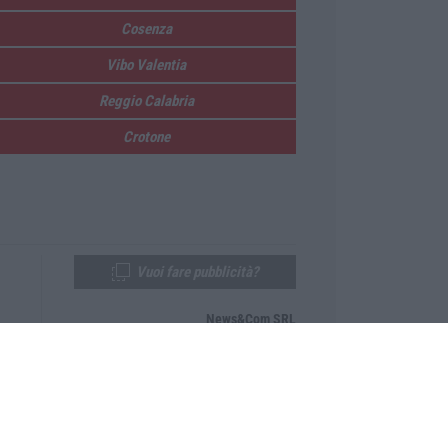
Cosenza
Vibo Valentia
Reggio Calabria
Crotone
Vuoi fare pubblicità?
News&Com SRL
Telefono:
0968-53665
Email:
newsandcom@gmail.com