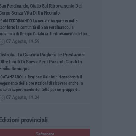
San Ferdinando, Giallo Sul Ritrovamento Del
Corpo Senza Vita Di Un Neonato
“SAN FERDINANDO La notizia ha gettato nello
sconforto la comunità di San Ferdinando, in
provincia di Reggio Calabria. Il ritrovamento del co…
07 Agosto, 19:59
Distrofia, La Calabria Pagherà Le Prestazioni
Oltre Limiti Di Spesa Per I Pazienti Curati In
Emilia Romagna
“CATANZARO La Regione Calabria riconoscerà il
pagamento delle prestazioni di ricovero anche in
caso di superamento del tetto per un gruppo d…
07 Agosto, 19:34
Edizioni provinciali
Catanzaro