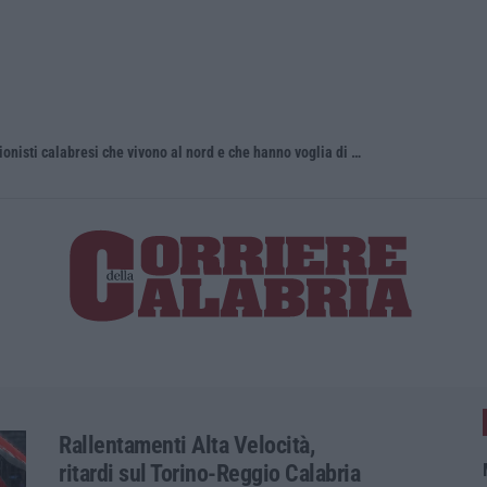
Torna in Calabria: OSM cerca professionisti calabresi che vivono al nord e che hanno voglia di rientrare nella terra di origine
Tragedia a 
Rallentamenti Alta Velocità,
ritardi sul Torino-Reggio Calabria