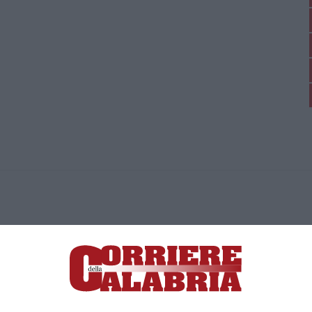
ica di News&Com S.r.l ©2012-
-2026. Tutti i diritti riservati.
ia, Lamezia Terme (CZ)
irettore responsabile Paola Militano |
Privacy