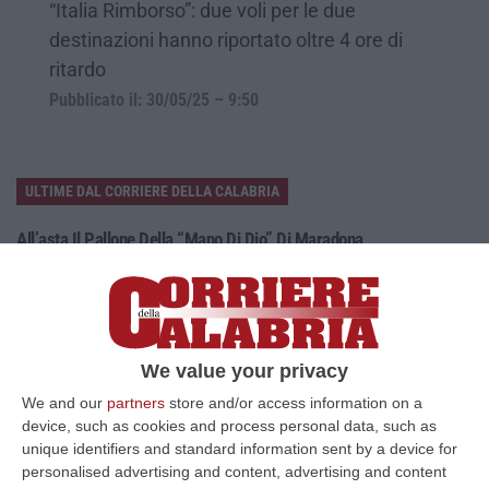
“Italia Rimborso”: due voli per le due
destinazioni hanno riportato oltre 4 ore di
ritardo
Pubblicato il: 30/05/25 – 9:50
ULTIME DAL CORRIERE DELLA CALABRIA
All’asta Il Pallone Della “mano Di Dio” Di Maradona
“ROMA Il pallone con cui Diego Maradona segnò durante la storica
vittoria dell’Argentina sull’Inghilterra ai Mondiali del 1986 potrebbe
esse…
08 Agosto, 23:28
We value your privacy
Milano, Vannacci Candida Il Generale Burgio
We and our
partners
store and/or access information on a
“ROMA “La sfida delle grandi città correremo in tutte le grandi città
device, such as cookies and process personal data, such as
Milano, Bologna, Roma e Napoli. Ci presenteremo come Futuro
unique identifiers and standard information sent by a device for
nazionale…
personalised advertising and content, advertising and content