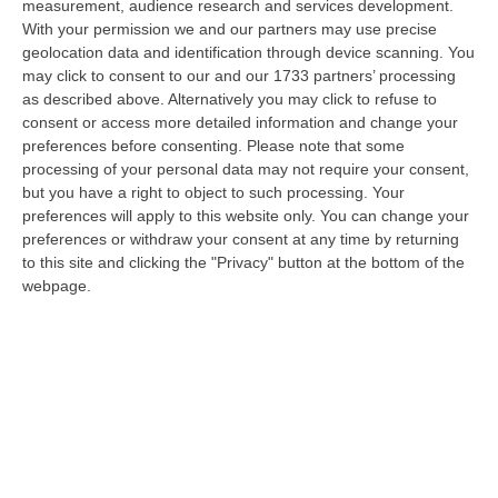
08 Agosto, 22:19
measurement, audience research and services development.
With your permission we and our partners may use precise
Messina, I “No Ponte” Di Nuovo In Marcia
geolocation data and identification through device scanning. You
may click to consent to our and our 1733 partners’ processing
“MESSINA “Chiediamo che venga chiusa la società Stretto di Messina. La
as described above. Alternatively you may click to refuse to
liquidazione era stata già indicata dal governo Monti nel 2013, e la…
consent or access more detailed information and change your
08 Agosto, 21:20
preferences before consenting.
Please note that some
processing of your personal data may not require your consent,
Vinitaly And The City A Reggio: Il Grande Abbraccio Tra Identità
but you have a right to object to such processing. Your
Del Territorio, Storia E Cultura – FOTO
preferences will apply to this website only. You can change your
“REGGIO CALABRIA Vinitaly and the City arriva a Reggio Calabria. Dopo il
preferences or withdraw your consent at any time by returning
successo dell’edizione di Sibari, dove la manifestazione ha fatto s…
to this site and clicking the "Privacy" button at the bottom of the
webpage.
08 Agosto, 20:47
Pride, La “prima Volta” Dell’onda Arcobaleno A Catanzaro. In
Migliaia In Marcia Per I Diritti E La Libertà – FOTO
“CATANZARO Una prima volta destinata a lasciare un segno nella storia
della città. Catanzaro oggi celebra il suo primo Pride: colori, musica…
08 Agosto, 19:38