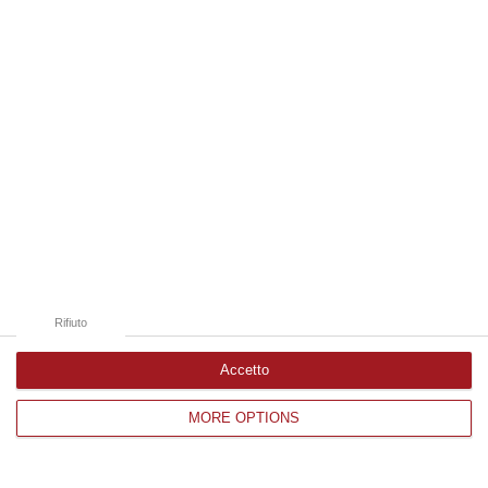
Edizioni provinciali
Catanzaro
Cosenza
Vibo Valentia
Reggio Calabria
Crotone
Rifiuto
Accetto
MORE OPTIONS
Corriere delle Calabria è una testata giornalistica di News&Com S.r.l
©2012-
-2026. Tutti i diritti riservati.
P.IVA. 03199620794, Via del mare 6/G, S.Eufemia, Lamezia Terme