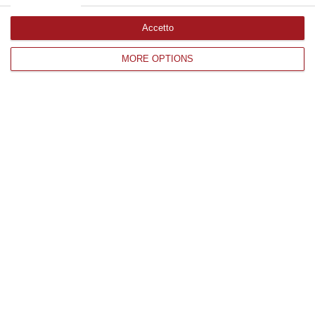
Accetto
Edizioni provinciali
MORE OPTIONS
Catanzaro
Cosenza
Vibo Valentia
Reggio Calabria
Crotone
Corriere delle Calabria è una testata giornalistica di News&Com S.r.l
©2012-
-2026. Tutti i diritti riservati.