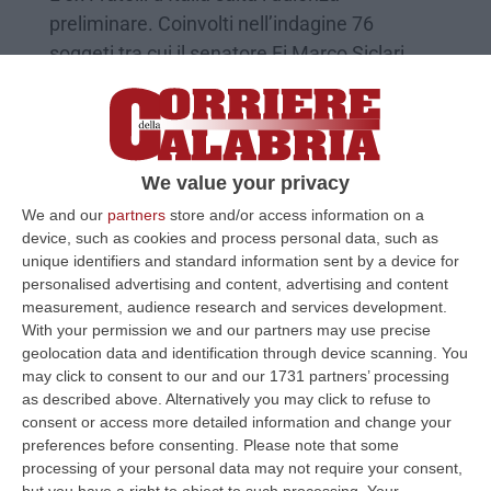
preliminare. Coinvolti nell’indagine 76
soggeti tra cui il senatore Fi Marco Siclari
Pubblicato il: 18/02/21 – 16:56
We value your privacy
We and our
partners
store and/or access information on a
device, such as cookies and process personal data, such as
unique identifiers and standard information sent by a device for
personalised advertising and content, advertising and content
measurement, audience research and services development.
With your permission we and our partners may use precise
geolocation data and identification through device scanning. You
may click to consent to our and our 1731 partners’ processing
as described above. Alternatively you may click to refuse to
Processo con rito immediato per Scajola e
consent or access more detailed information and change your
Rizzo
preferences before consenting.
Please note that some
REGGIO CALABRIA La Dda di Reggio Calabria
processing of your personal data may not require your consent,