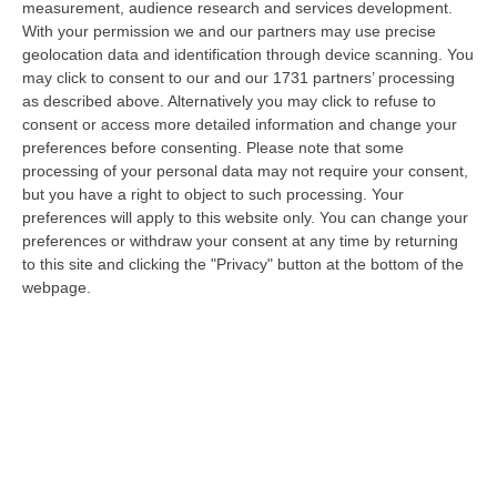
measurement, audience research and services development.
05 Agosto, 22:07
With your permission we and our partners may use precise
geolocation data and identification through device scanning. You
Ciclovia Dei Parchi Della Calabria: Al Via La Messa In Sicurezza
may click to consent to our and our 1731 partners’ processing
Del Tratto Fabrizia – Serra San Bruno
as described above. Alternatively you may click to refuse to
“SERRA SAN BRUNO Partono i lavori di riqualificazione e miglioramento
consent or access more detailed information and change your
della sicurezza lungo la Ciclovia dei Parchi della Calabria, concentra…
preferences before consenting.
Please note that some
05 Agosto, 21:56
processing of your personal data may not require your consent,
but you have a right to object to such processing. Your
Tari, Senese: «Rendere Efficiente Il Sistema Per Ridurre I Costi
preferences will apply to this website only. You can change your
Per I Cittadini E Aumentare I Salari»
preferences or withdraw your consent at any time by returning
to this site and clicking the "Privacy" button at the bottom of the
“CATANZARO A Lamezia Terme la Tari aumenta del 6,2% per le famiglie e
webpage.
del 17% per le imprese; a Crotone del 6,9%; a Catanzaro dell’1,63%. A…
05 Agosto, 21:23
Delmastro, No All’acquisizione Delle Chat. Bagarre Alla Camera
“ROMA L’Aula della Camera, a scrutinio segreto, ha confermato quanto
già votato dalla Giunta delle autorizzazioni, non consentendo alla magi…
05 Agosto, 21:07