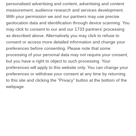
riscu…
personalised advertising and content, advertising and content
07 Agosto, 18:57
measurement, audience research and services development.
With your permission we and our partners may use precise
Alto Tirreno Cosentino, Incendi Alimentati Da Caldo E Vento:
geolocation data and identification through device scanning. You
may click to consent to our and our 1733 partners’ processing
Fiamme Anche A Verbicaro
as described above. Alternatively you may click to refuse to
“Numerosi incendi sono in corso nella zona dell’Alto Tirreno cosentino,
consent or access more detailed information and change your
favoriti dalle alte temperature e dal vento che stanno rendendo part…
preferences before consenting.
Please note that some
07 Agosto, 18:57
processing of your personal data may not require your consent,
but you have a right to object to such processing. Your
Leucemia Mieloide Acuta, Da Una Ricerca Nuove Terapie Per
preferences will apply to this website only. You can change your
Superare La Resistenza Ai Farmaci
preferences or withdraw your consent at any time by returning
to this site and clicking the "Privacy" button at the bottom of the
“ROMA I farmaci mirati contro la mutazione di FLT3 nella leucemia
webpage.
mieloide acuta (Lma) uccidono le cellule tumorali attivando la
ferroptosi…
07 Agosto, 18:43
Musica D’autore E Desideri Sotto Le Stelle, La “Notte Dei Falò”
Torna A Schiavonea
“CORIGLIANO ROSSANOLa spiaggia di Schiavonea a Corigliano-Rossano
nella notte di San Lorenzo ospita la seconda edizione della “Notte dei