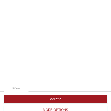
Fal…
07 Agosto, 18:19
Edizioni provinciali
Catanzaro
Cosenza
Vibo Valentia
Reggio Calabria
Crotone
Rifiuto
Accetto
MORE OPTIONS